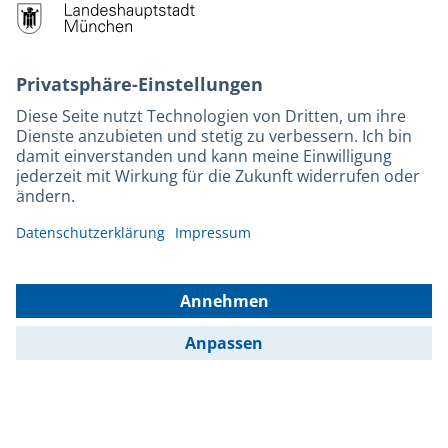
M-Strom
Bürgerservice
Hotels
Kontakt
Barrierefreiheit
Leichte Sprache
Gebärdensprache
Datenschutz
Kontakt
Impressum
© 2025 Portal München Betriebs GmbH & Co. KG - Ein Service der
Landeshauptstadt München und der Stadtwerke München GmbH