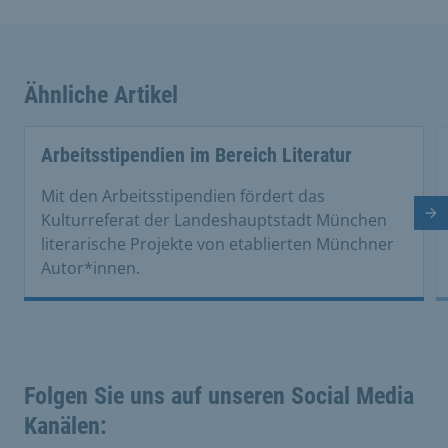
Ähnliche Artikel
This is a carousel with rotating cards. Use the previous 
Arbeitsstipendien im Bereich Literatur
Mit den Arbeitsstipendien fördert das
Kulturreferat der Landeshauptstadt München
Nä
literarische Projekte von etablierten Münchner
Autor*innen.
Folgen Sie uns auf unseren Social Media
Kanälen: