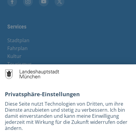
Facebook
Instagram
YouTube
Twitter
Services
Stadtplan
Fahrplan
Kultur
Tourismus
M-Strom
Bürgerservice
Hotels
Kontakt
Barrierefreiheit
Leichte Sprache