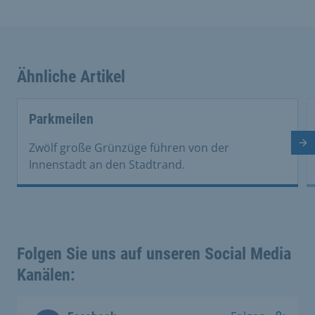
Ähnliche Artikel
This is a carousel with rotating cards. Use the previous 
Parkmeilen
Nä
Zwölf große Grünzüge führen von der
Innenstadt an den Stadtrand.
Folgen Sie uns auf unseren Social Media
Kanälen: