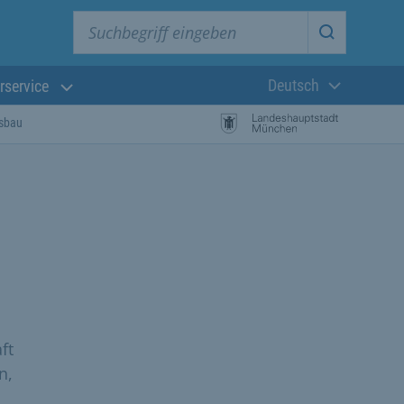
Suchbegriff eingeben
Suche star
Deutsch
rservice
Aktuelle Sprach
sbau
ft
n,