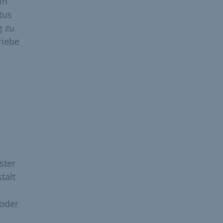
in
tus
g zu
riebe
ster
talt
 oder