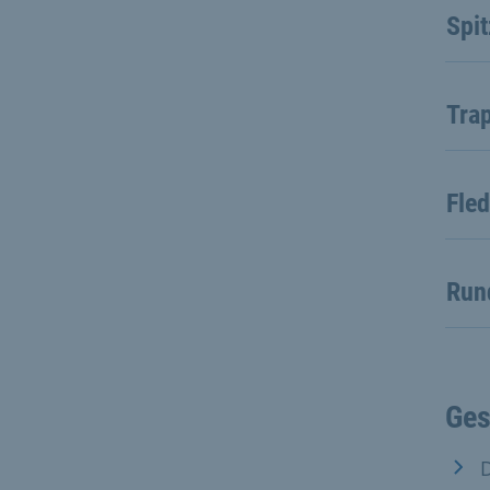
Spi
Tra
Fle
Run
Ges