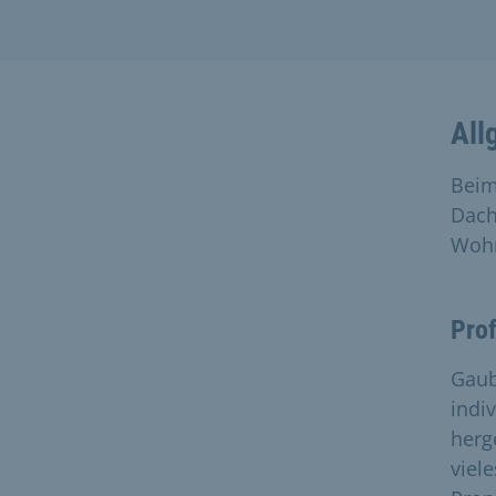
All
Beim
Dach
Wohn
Pro
Gaub
indiv
herg
viele