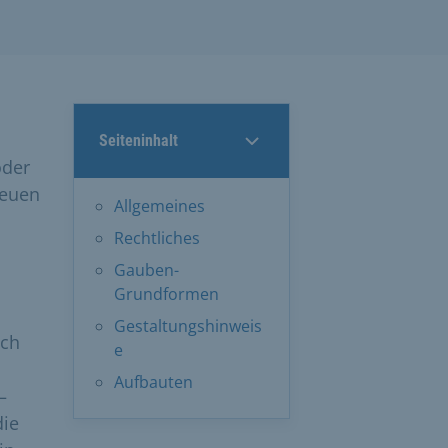
Seiteninhalt
oder
neuen
Allgemeines
.
Rechtliches
Gauben-
Grundformen
Gestaltungshinweis
ich
e
Aufbauten
–
die