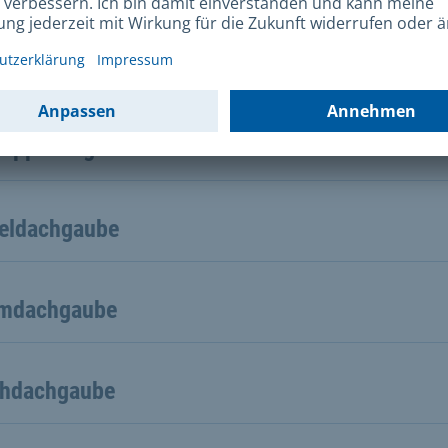
ndformen der Gauben
leppdachgaube
teldachgaube
mdachgaube
chdachgaube