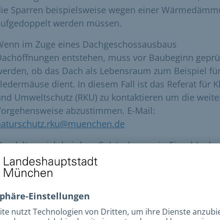
die Sparren beispielsweise wegen einer Wärmedäm
aufgedoppelt werden müssen.
Wenn im Zuge eines Dachgeschossausbaus
Dachöffnungen entstehen, muss vor Baubeginn geprü
erden, ob das Dach als Lebensraum zum Beispiel fü
ledermäuse dient. In diesem Fall ist das Referat für 
nd Umweltschutz (RKU) zu kontaktieren um die weite
Vorgehensweise abzustimmen. E-Mail:
naturschutz.rku@muenchen.de
Handelt es sich bei dem Gebäude um ein Einzeldenkm
in Gebäude in der Nähe eines Einzeldenkmals oder 
nsemblebereich, ist immer eine denkmalschutzrecht
rlaubnis erforderlich. Diese muss bei der Unteren
Denkmalschutzbehörde beantragt werden.