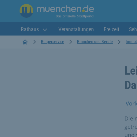
Rathaus
Veranstaltungen
Freizeit
Seh
Startseite
Bürgerservice
Branchen und Berufe
Immobi
Le
Da
Vorl
Die 
getr
und 