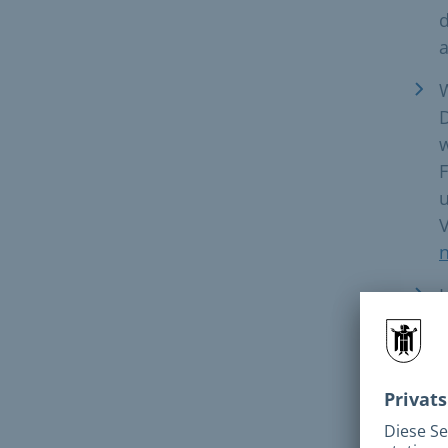
w
F
u
e
E
E