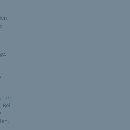
den
er
ge,
g
e
en in
. Bei
e
len.