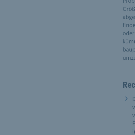
Prop
Größ
abge
find
oder
kümm
baup
umz
Rec
v
E