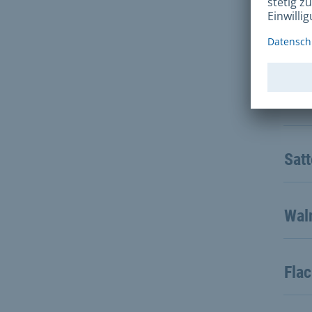
Gru
Sch
Sat
Wal
Fla