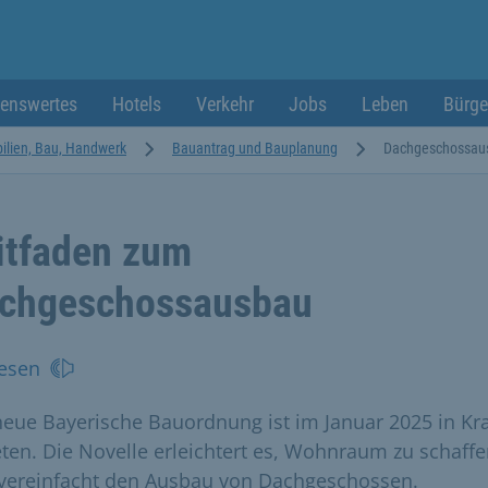
enswertes
Hotels
Verkehr
Jobs
Leben
Bürge
lien, Bau, Handwerk
Bauantrag und Bauplanung
Dachgeschossau
itfaden zum
chgeschossausbau
esen
neue Bayerische Bauordnung ist im Januar 2025 in Kra
eten. Die Novelle erleichtert es, Wohnraum zu schaffe
vereinfacht den Ausbau von Dachgeschossen.