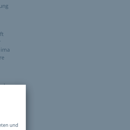
mung
ft
r
Klima
re
al,
einen
liche