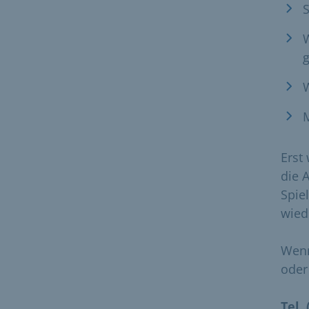
S
W
Erst
die 
Spie
wied
Wenn
oder
Tel.