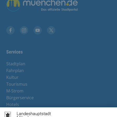
Übergreifende Links
Stadt München auf Facebook
Stadt München auf Instagram
Stadt München auf YouTube
Stadt München auf X
Services
Stadtplan
Fahrplan
Kultur
Tourismus
M-Strom
Bürgerservice
Hotels