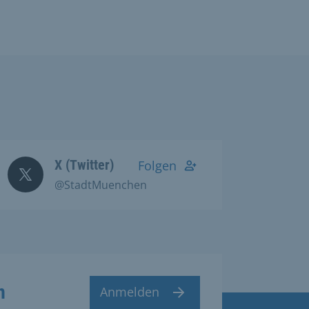
X (Twitter)
Folgen
@StadtMuenchen
n
Anmelden