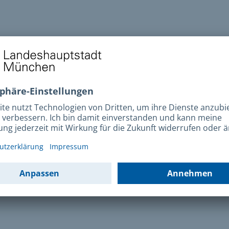
sverlust
Befähigungsschein
service
Gewerbeausübung
sregisterauszu
Jagdschein
jähriger
Originalantrag
ass
Rücknahme
tungsvollmacht
Zulassung