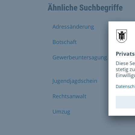
Ähnliche Suchbegriffe
Adressänderung
Auswei
Botschaft
Bürger
Gewerbeuntersagung
Handel
g
Jugendjagdschein
Minder
Rechtsanwalt
Reisep
Umzug
Vertre