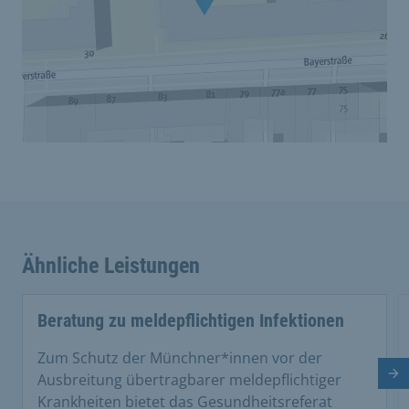
Ähnliche Leistungen
Beratung zu meldepflichtigen Infektionen
Zum Schutz der Münchner*innen vor der
Nä
Ausbreitung übertragbarer meldepflichtiger
Krankheiten bietet das Gesundheitsreferat