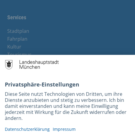
Services
Stadtplan
Fahrplan
Kultur
Tourismus
M-Strom
Bürgerservice
Hotels
Rechtliches und Kontakt
Barrierefreiheit
Leichte Sprache
Gebärdensprache