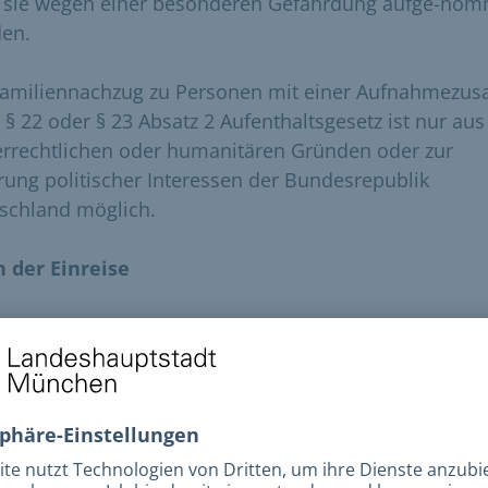
 sie wegen einer besonderen Gefährdung aufge-no
en.
Familiennachzug zu Personen mit einer Aufnahmezus
 § 22 oder § 23 Absatz 2 Aufenthaltsgesetz ist nur aus
errechtlichen oder humanitären Gründen oder zur
ung politischer Interessen der Bundesrepublik
schland möglich.
 der Einreise
müssen zuerst Ihren Wohnsitz im
Bürgerbüro
anmelde
ag auf Aufenthaltstitel
e reichen Sie das
Antragsformular
sowie die benötigte
rlagen
online
oder per Post ein. Nach Absenden Ihre