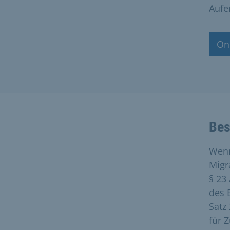
Aufe
On
Bes
Wenn
Migr
§ 23
des 
Satz 
für 