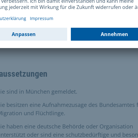
ne-Antrags können Sie ein ausgefülltes Dokument als
Ihre Unterlagen herunterladen. In dem Dokument wird
n die Antragstellung und die Erlaubnis/ Fortgeltung Ih
erigen Aufenthalts bestätigt. Nach Prüfung Ihres Antr
lten Sie von uns einen Termin zur persönlichen
prache
aussetzungen
ie sind in München gemeldet.
Sie besitzen eine Aufnahmezusage des Bundesamtes 
igration und Flüchtlinge.
Sie haben eine deutsche Behörde oder Organisation
nterstützt oder sind eine schutzbedürftige und beso