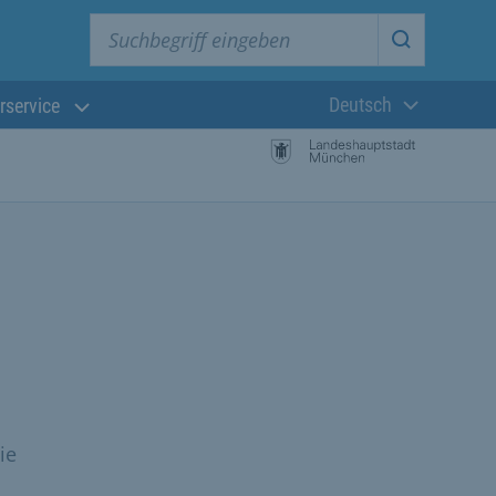
Suchbegriff eingeben
Suche star
Deutsch
rservice
Aktuelle Sprach
ie