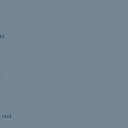
nd
r
e und