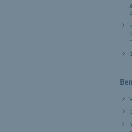
S
M
o
S
Ben
V
G
a