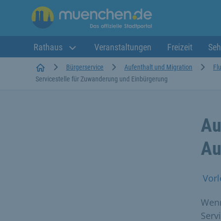
Rathaus
Veranstaltungen
Freizeit
Seh
Startseite
Bürgerservice
Aufenthalt und Migration
Fl
Servicestelle für Zuwanderung und Einbürgerung
Au
Au
Vorl
Wenn
Serv