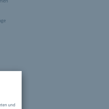
mmen
age
n.
n
s