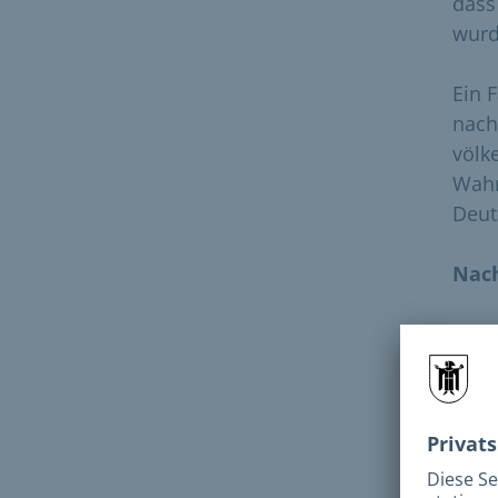
dass
wurd
Ein 
nach
völk
Wahr
Deut
Nach
Sie 
Antr
Bitt
Unte