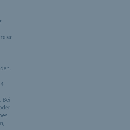
z
reier
rden.
 4
. Bei
 oder
ines
n,