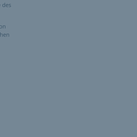
e des
von
chen