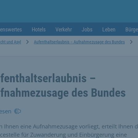
enswertes
Hotels
Verkehr
Jobs
Leben
Bürge
ucht und Asyl
Aufenthaltserlaubnis – Aufnahmezusage des Bundes
fenthaltserlaubnis –
fnahmezusage des Bundes
esen
 Ihnen eine Aufnahmezusage vorliegt, erteilt Ihnen d
icestelle für Zuwanderung und Einbürgerung eine