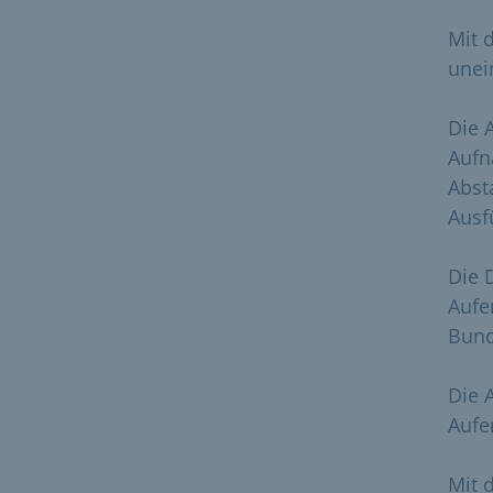
Mit 
unei
Die 
Aufn
Abst
Ausf
Die 
Aufe
Bund
Die 
Aufen
Mit 