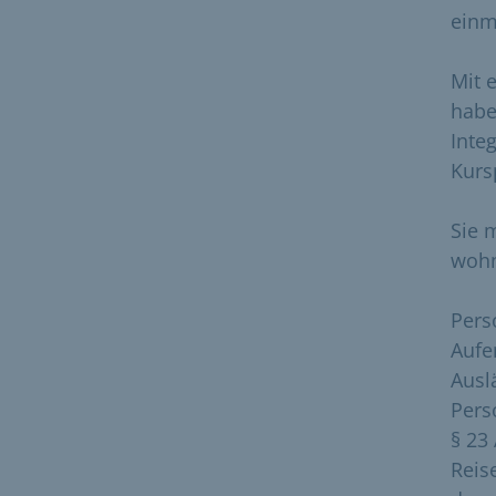
einm
Mit 
habe
Inte
Kurs
Sie 
wohn
Pers
Aufe
Ausl
Pers
§ 23
Reis