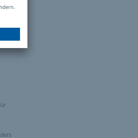
 PDF
res
ags
für
nders