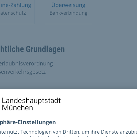
ine-Zahlung
Überweisung
atenschutz
Bankverbindung
htliche Grundlagen
erlaubnisverordnung
ßenverkehrsgesetz
ks und Downloads
ontaktformular