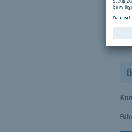
D
I
Kon
Führ