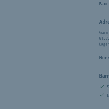
Fax:
Adr
Garmi
8137
Lageh
Nur 
Barr
Vorh
Vorh