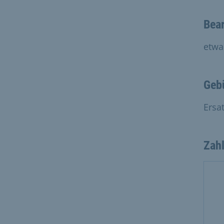
Bear
etwa
Geb
Ersa
Zah