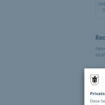
Onl
D
Rec
Fahr
Stra
Lin
K