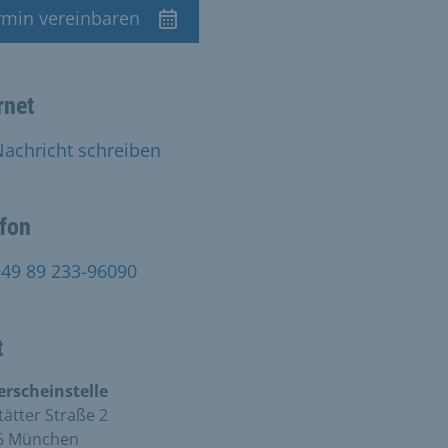
rmin vereinbaren
min
rnet
achricht schreiben
efon
+49 89 233-96090
t
erscheinstelle
tätter Straße 2
6 München