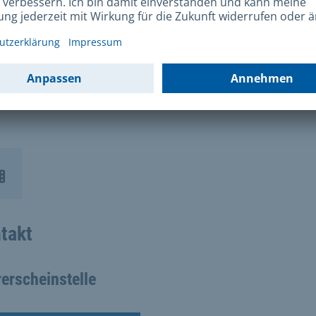
atenschutzgrundverordnung
nformationen zum biometrischen Passfoto
takt
erscheinstelle