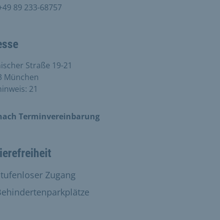
+49 89 233-68757
esse
scher Straße 19-21
3 München
inweis: 21
nach Terminvereinbarung
ierefreiheit
anden:
Stufenloser Zugang
anden:
Behindertenparkplätze