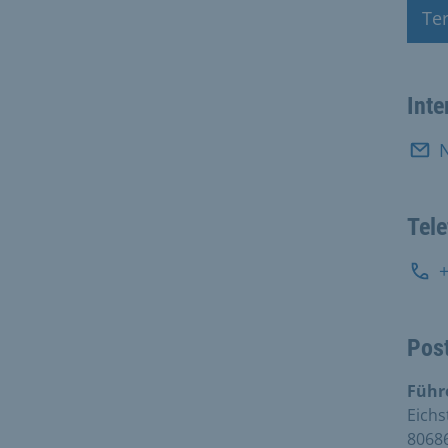
Te
Ter
Inte
N
Tel
Pos
Führ
Eichs
8068