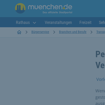
Rathaus
Veranstaltungen
Freizeit
Seh
Startseite
Bürgerservice
Branchen und Berufe
Transp
Pe
Ve
Vorl
Wenn
gest
ausg