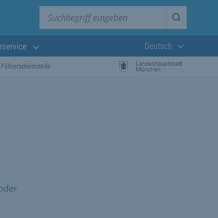
Suchbegriff eingeben
Suche star
Deutsch
rservice
Aktuelle Sprach
Führerscheinstelle
oder