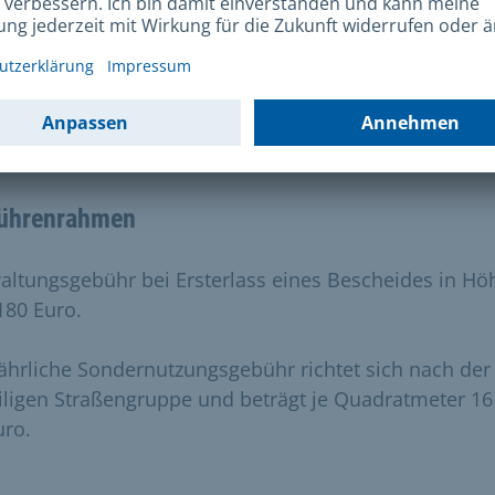
unmittelbaren Umgebung erkennen lassen
er und Kosten
ührenrahmen
altungsgebühr bei Ersterlass eines Bescheides in Hö
180 Euro.
jährliche Sondernutzungsgebühr richtet sich nach der
iligen Straßengruppe und beträgt je Quadratmeter 16
uro.