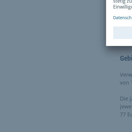
Dau
Geb
Verw
von 
Die 
jewe
77 E