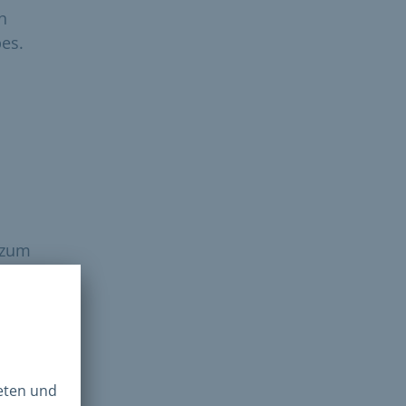
h
es.
 (zum
agte