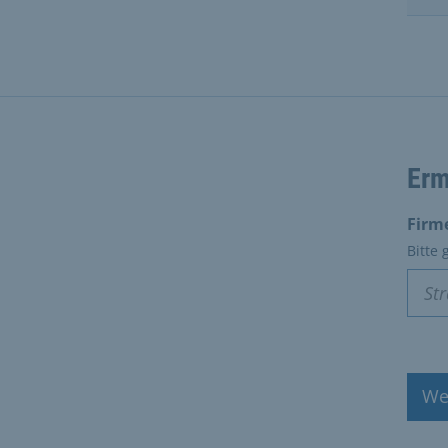
Erm
Firm
Bitte
We