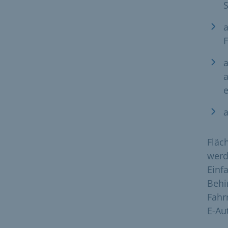
a
a
a
Fläc
werd
Einf
Behi
Fahr
E-Au