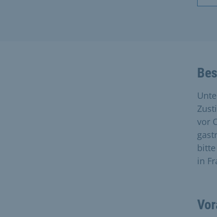
Bes
Unte
Zust
vor 
gast
bitt
in F
Vor