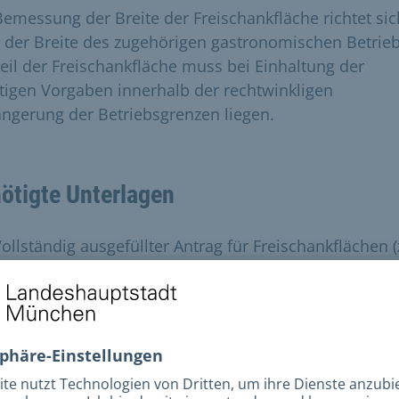
Bemessung der Breite der Freischankfläche richtet sic
 der Breite des zugehörigen gastronomischen Betrieb
Teil der Freischankfläche muss bei Einhaltung der
tigen Vorgaben innerhalb der rechtwinkligen
ängerung der Betriebsgrenzen liegen.
ötigte Unterlagen
ollständig ausgefüllter Antrag für Freischankflächen
ownload erhältlich)
aßstabsgetreuer Plan 1:100, aus dem die neu beantr
läche beziehungsweise die Erweiterung hervorgeht
otos der beantragten Fläche, die die örtlichen
egebenheiten hinsichtlich der Stellfläche und der