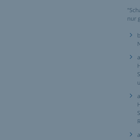
"Sch
nur 
b
a
u
a
S
R
a