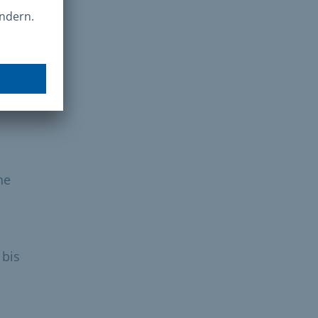
he
 bis