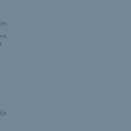
len
und
t
:
für