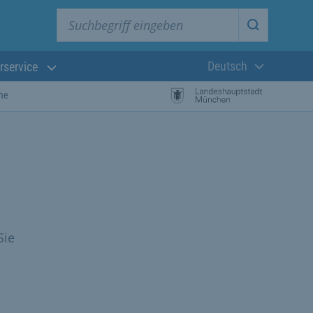
Suchbegriff eingeben
Suche star
Deutsch
rservice
Aktuelle Sprach
che
Sie