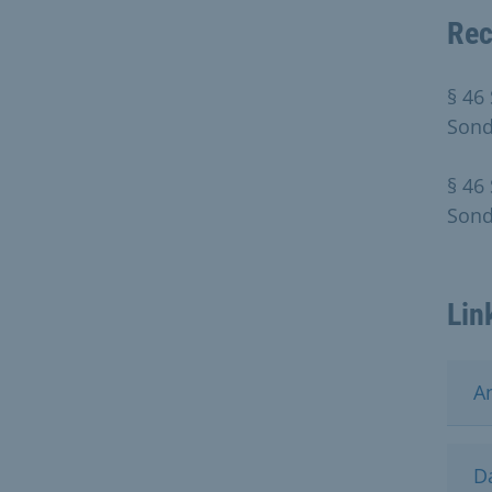
Rec
§ 46
Sond
§ 46
Sond
Lin
A
D