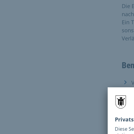
Die 
nach
Ein 
sons
Verl
Ben
V
D
M
F
F
G