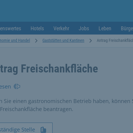
enswertes
Hotels
Verkehr
Jobs
Leben
Bürge
onomie und Handel
Gaststätten und Kantinen
Antrag Freischankflä
trag Freischankfläche
esen
 Sie einen gastronomischen Betrieb haben, können 
 Freischankfläche beantragen.
tändige Stelle