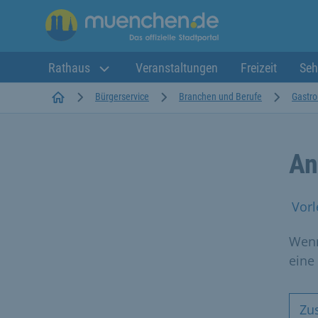
Rathaus
Veranstaltungen
Freizeit
Seh
Startseite
Bürgerservice
Branchen und Berufe
Gastr
An
Vorl
Wenn
eine
Zus