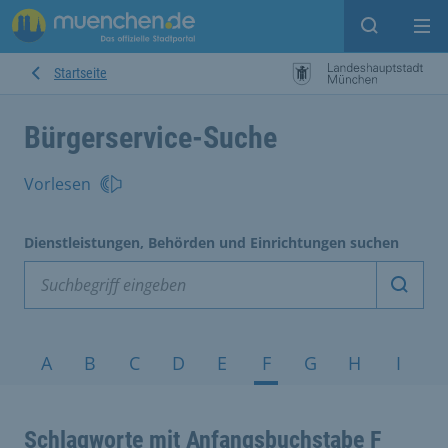
Suche ein
Mei
Startseite
Bürgerservice-Suche
Vorlesen
Dienstleistungen, Behörden und Einrichtungen suchen
Dienst
Service nach Alphabet
A
B
C
D
E
F
G
H
I
J
Schlagworte mit Anfangsbuchstabe F