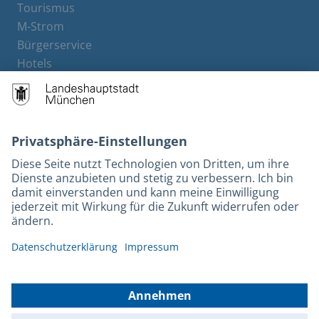
Tourismus
M-Strom
Bürgerservice
Hotels
Rechtliches und Kontakt
Barrierefreiheit
Leichte Sprache
Gebärdensprache
Datenschutz
Kontakt
Impressum
© 2026 Portal München Betriebs GmbH & Co. KG - Ein Service der