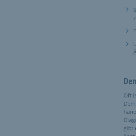
S
z
Ä
Dem
Oft 
Deme
hand
Diag
gibt