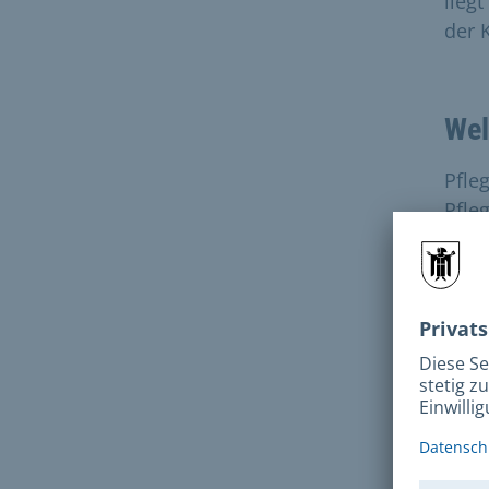
lieg
der 
Wel
Pfle
Pfle
125 
Pfle
zur 
Wo 
Die
unte