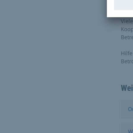
Inte
Viel
Koop
Betr
Hilf
Betr
Wei
O
W