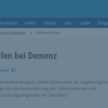
enswertes
Hotels
Verkehr
Jobs
Leben
Bürge
er und Pflegebedarf
Hilfen bei Demenz
lfen bei Demenz
esen
nzerkrankungen stellen besonders für Angehörige of
 große Herausforderung dar: Informationen und
rstützungsangebote im Überblick.