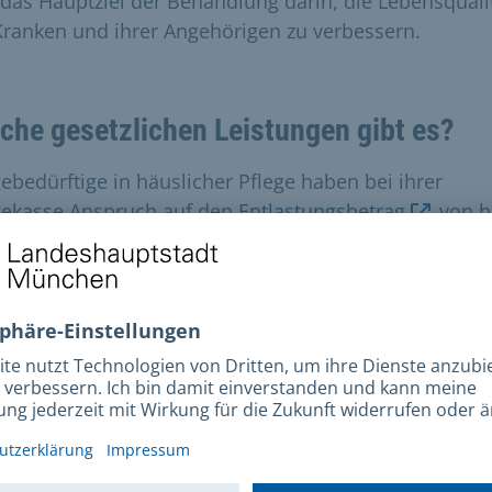
t das Hauptziel der Behandlung darin, die Lebensquali
Kranken und ihrer Angehörigen zu verbessern.
che gesetzlichen Leistungen gibt es?
gebedürftige in häuslicher Pflege haben bei ihrer
gekasse Anspruch auf den
Entlastungsbetrag
von b
Euro monatlich. Das gilt auch für Pflegebedürftige de
gegrades 1
. Der Betrag ist zweckgebunden einzuse
Entlastung pflegender Angehöriger.
finden Angehörige Unterstützung?
Alzheimer Gesellschaft München e.V.
berät und
rstützt Menschen mit Demenz sowie Angehörige und