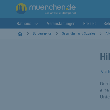
Rathaus
Veranstaltungen
Freizeit
Seh
Startseite
Bürgerservice
Gesundheit und Soziales
Alt
Hi
Vorl
Deme
eine
Unte