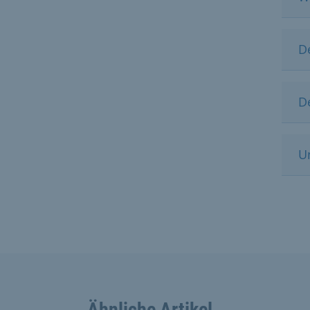
D
D
U
Ähnliche Artikel