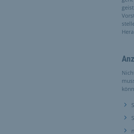
geis
Vors
stel
Hera
Anz
Nich
muss
könn
S
n