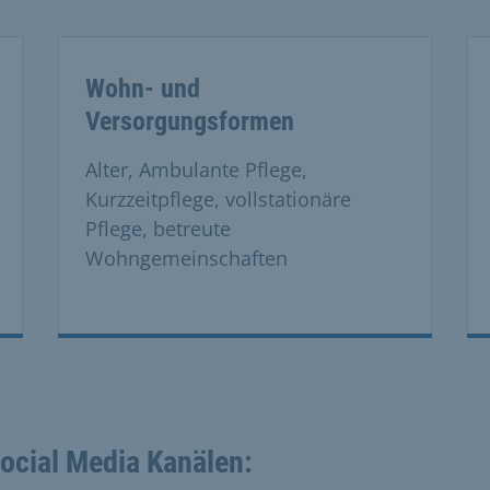
 the previous and next buttons to navigate, and Enter to acti
Wohn- und
Versorgungsformen
Alter, Ambulante Pflege,
Kurzzeitpflege, vollstationäre
Pflege, betreute
Wohngemeinschaften
Social Media Kanälen: