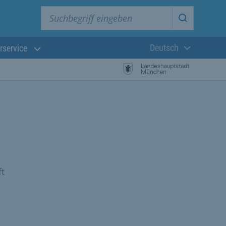
Suchbegriff eingeben
Suche star
Deutsch
rservice
Aktuelle Sprach
t