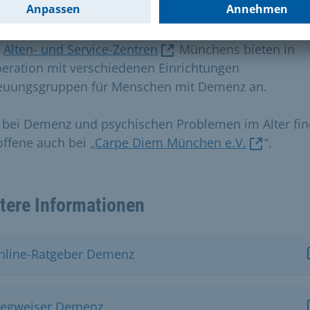
ressierte durch verschiedene Angebote.
e
Alten- und Service-Zentren
Münchens bieten in
eration mit verschiedenen Einrichtungen
euungsgruppen für Menschen mit Demenz an.
e bei Demenz und psychischen Problemen im Alter fi
offene auch bei „
Carpe Diem München e.V.
“.
tere Informationen
nline-Ratgeber Demenz
egweiser Demenz