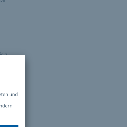
tät
is zu
s
tzen