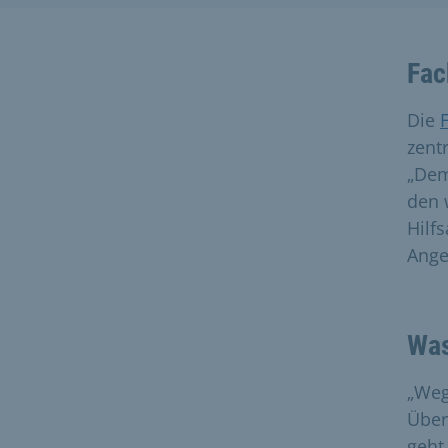
Fac
Die
zent
„Dem
den 
Hilf
Ange
Was
„Weg
Über
geht