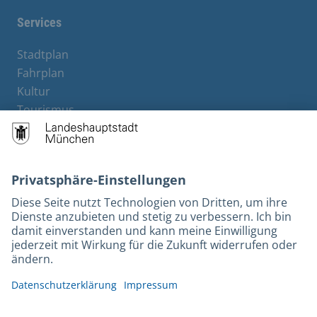
Services
Stadtplan
Fahrplan
Kultur
Tourismus
M-Strom
Bürgerservice
Hotels
Kontakt
Barrierefreiheit
Leichte Sprache
Gebärdensprache
Datenschutz