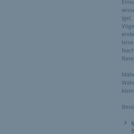
Einsa
wiss
Igel
Vöge
ende
leis
Nach
Rase
Mähr
Währ
klei
Beso
I
f