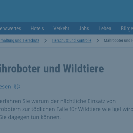
enswertes
Hotels
Verkehr
Jobs
Leben
Bürge
erhaltung und Tierschutz
Tierschutz und Kontrolle
Mähroboter und I
hroboter und Wildtiere
esen
 erfahren Sie warum der nächtliche Einsatz von
obotern zur tödlichen Falle für Wildtiere wie Igel wir
Sie dagegen tun können.