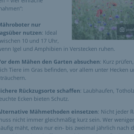
en – vier einfache
nahmen“:
Mähroboter nur
pixa
tagsüber nutzen
: Ideal
wischen 10 und 17 Uhr,
enn Igel und Amphibien in Verstecken ruhen.
Vor dem Mähen den Garten absuchen
: Kurz prüfen
ich Tiere im Gras befinden, vor allem unter Hecken 
träuchern.
Sichere Rückzugsorte schaffen
: Laubhaufen, Tothol
euchte Ecken bieten Schutz.
Alternative Mähmethoden einsetzen
: Nicht jeder 
uss nicht immer gleichmäßig kurz sein. Wer wenige
äufig mäht, etwa nur ein- bis zweimal jährlich nach 