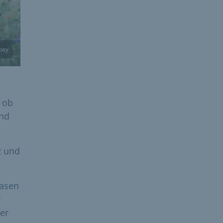
bay
, ob
und
z und
Rasen
r
der