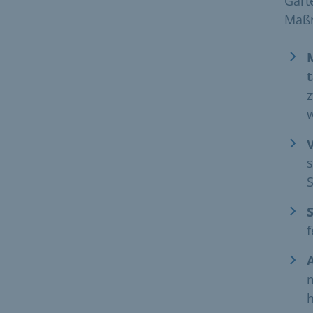
Gart
Maß
z
w
s
S
f
m
h