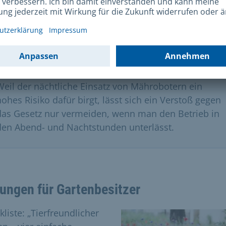
Hinweis zum Artenschutz
Nach Paragraf 44 des Bundesnaturschutzgesetzes ist
es verboten, besonders geschützte Tiere wie Igel oder
Amphibien zu verletzen oder zu töten.
Weil der nächtliche Einsatz von Mährobotern ein
hohes Risiko dafür birgt, lässt sich ein Verstoß gegen
das Gesetz nur vermeiden, wenn man den Betrieb in
den Abend- und Nachtstunden unterlässt.
ungen für Gartenbesitzer
liste: „Tierfreundlicher