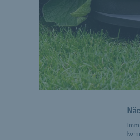
Näc
Imme
komm