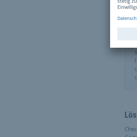
Lös
Check