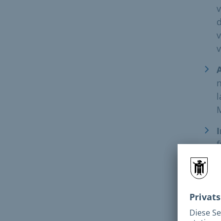
v
d
v
v
n
f
M