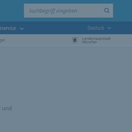
Suchbegriff eingeben
Suche star
Deutsch
rservice
Aktuelle Sprach
gel
d und