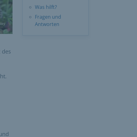
Was hilft?
Fragen und
Antworten
bay
z des
ht.
 und