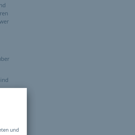
ind
oren
hwer
über
sind