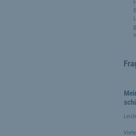
H
B
g
Fra
Mei
schü
Leide
Viel