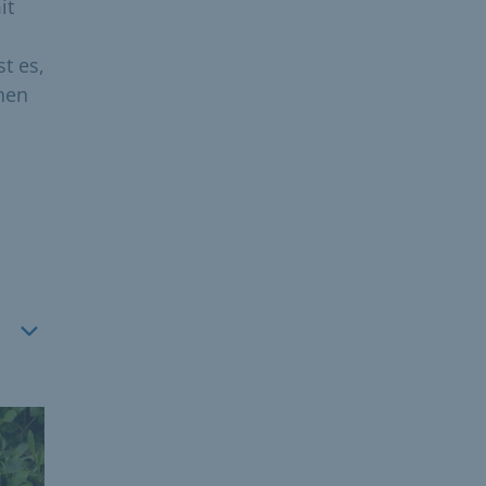
it
t es,
hen