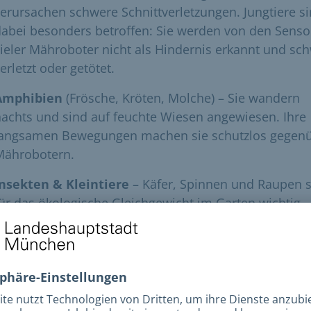
erursachen schwere Schnittverletzungen. Jungtiere s
abei besonders betroffen: Sie werden von den Sens
ieler Mähroboter nicht als Hindernis erkannt und sc
erletzt oder getötet.
Amphibien
(Frösche, Kröten, Molche) – Sie wandern
achts und sind auf feuchte Wiesen angewiesen. Ihre
langsamen Bewegungen machen sie schutzlos gegen
Mährobotern.
Insekten & Kleintiere
– Käfer, Spinnen und Raupen 
ür das ökologische Gleichgewicht im Garten wichtig.
ähroboter verringern ihren Bestand.
Information