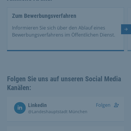
This is a carousel with rotating cards. Use the previous 
Zum Bewerbungsverfahren
Informieren Sie sich über den Ablauf eines
Nä
Bewerbungsverfahrens im Öffentlichen Dienst.
Folgen Sie uns auf unseren Social Media
Kanälen:
Folgen
Linkedin
@Landeshauptstadt München