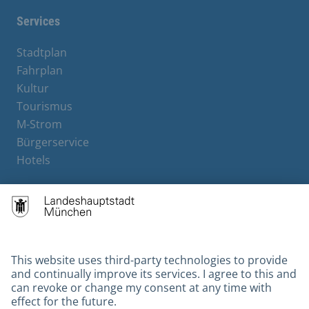
Services
Stadtplan
Fahrplan
Kultur
Tourismus
M-Strom
Bürgerservice
Hotels
Contact
Barrierefreiheit
Leichte Sprache
Gebärdensprache
Datenschutz