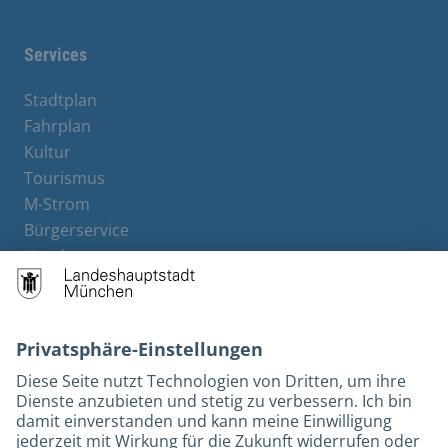
Services
Stadtplan
Fahrplan
Kultur
Tourismus
M-Strom
Bürgerservice
Hotels
Kontakt
Barrierefreiheit
Leichte Sprache
Gebärdensprache