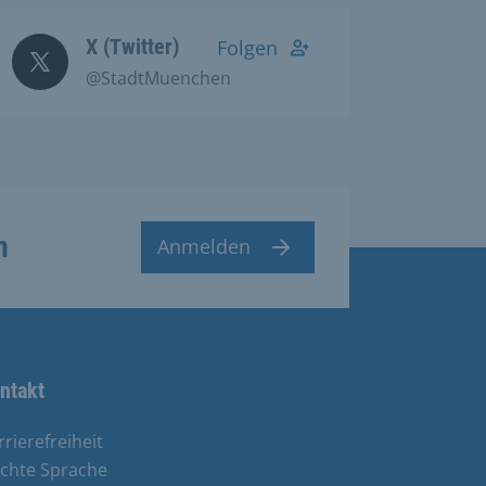
X (Twitter)
Folgen
@StadtMuenchen
n
Anmelden
ntakt
rrierefreiheit
ichte Sprache