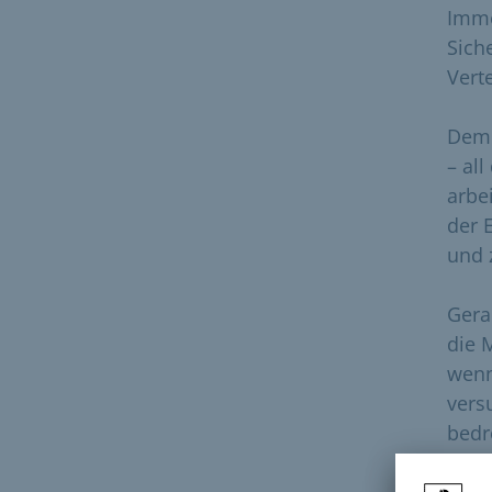
Imme
Sich
Vert
Demo
– al
arbe
der 
und 
Gera
die 
wenn
vers
bedr
sind:
quee