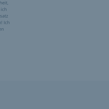
heit,
 ich
satz
! Ich
en