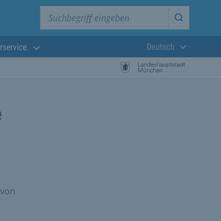
Suchbegriff eingeben
Suche star
Deutsch
rservice
Aktuelle Sprach
e
 von