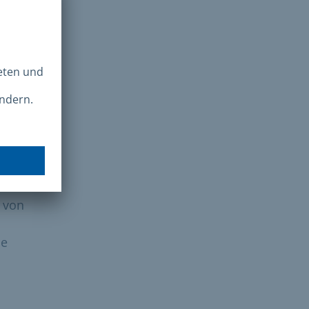
Aber
rität
e und
 von
ie