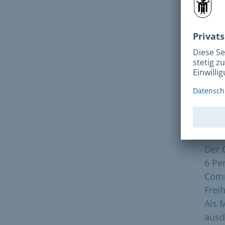
Ich 
Buda
Regi
auch
Bünd
Es i
für 
Frei
Der 
6 Pe
Comm
Freih
Als 
ausd