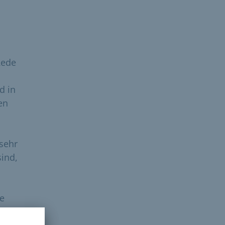
Rede
d in
en
 sehr
ind,
ie
r,