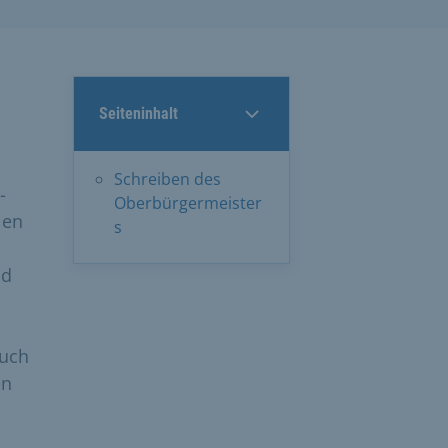
Seiteninhalt
Schreiben des
-
Oberbürgermeister
len
s
nd
auch
en