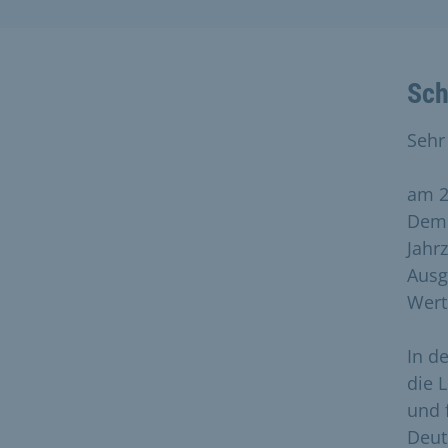
Sch
Sehr
am 2
Demo
Jahr
Ausg
Wert
In d
die 
und 
Deut