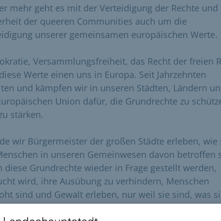
r mehr geht es mit der Verteidigung der Rechte und
erheit der queeren Communities auch um die
eidigung unserer gemeinsamen europäischen Werte.
kratie, Versammlungsfreiheit, das Recht der freien 
l diese Werte einen uns in Europa. Seit Jahrzehnten
iten und kämpfen wir in unseren Städten, Ländern un
Europäischen Union dafür, die Grundrechte zu schütz
zu stärken.
de wir Bürgermeister der großen Städte erleben, wie
Menschen in unseren Gemeinwesen davon betroffen s
 diese Grundrechte wieder in Frage gestellt werden,
ucht wird, ihre Ausübung zu verhindern, Menschen
oht sind und Gewalt erleben, nur weil sie sind, was s
 lesbisch, schwul, bisexuell, trans*, inter*, nicht-binä
r.