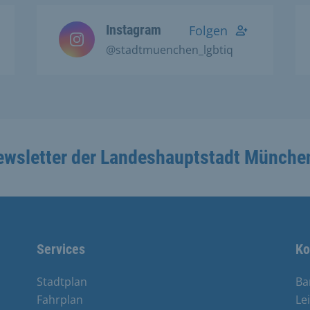
Instagram
Folgen
@stadtmuenchen_lgbtiq
ewsletter der Landeshauptstadt Münche
Services
Ko
Stadtplan
Ba
Fahrplan
Le