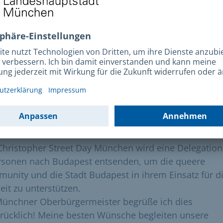
weiß um die schwierige Situation für den Pride in
pest, das gesetzliche Verbot durch die ungarische
erung und die Ängste, die dadurch geschürt werden. 
 der Protest und die Wut der Community und ihrer
nispartner*innen kommen bei uns hier an.
st mir daher wichtig, Ihnen meine ausdrückliche Solida
Ihren Kampf gegen Unterdrückung und für Demokrati
heit auszudrücken!
Christopher Street Day München wird eine Delegation
rsonen nach Budapest entsenden, um die queere
unity und die Stadt Budapest in ihrem Einsatz für d
eit zu unterstützen.
Münchner Oberbürgermeister begrüße ich dies
rücklich! Meine besten Wünsche begleiten unsere