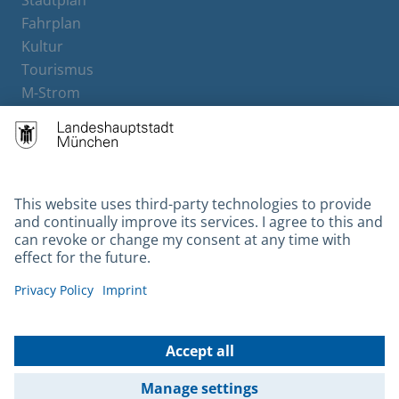
Stadtplan
Fahrplan
Kultur
Tourismus
M-Strom
Bürgerservice
Hotels
Contact
Barrierefreiheit
Leichte Sprache
Gebärdensprache
Datenschutz
Kontakt
Impressum