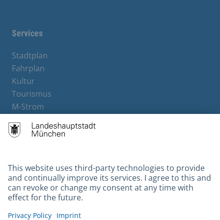
Facebook
Instagram
YouTube
X
Services
Stadtplan
Fahrplan
Kultur
Tourismus
M-Strom
Bürgerservice
Hotels
Contact
Barrierefreiheit
Leichte Sprache
Gebärdensprache