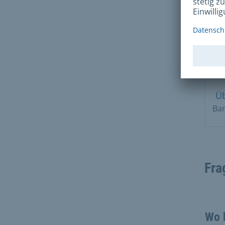
Zah
Ü
Ba
Fra
Wo 