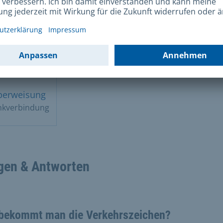
lungsarten
berweisung
nkverbindung
gen & Antworten
bekommt man die Verkehrszeichen?