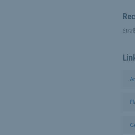
Rec
Stra
Lin
A
F
G