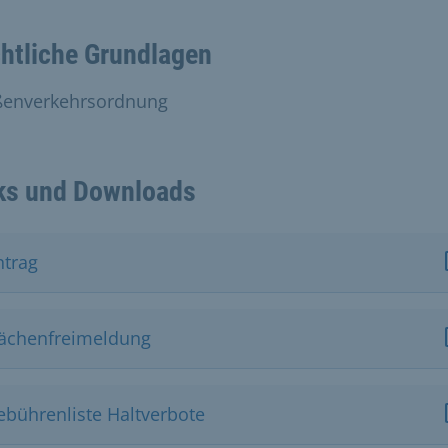
htliche Grundlagen
ßenverkehrsordnung
ks und Downloads
ntrag
lächenfreimeldung
ebührenliste Haltverbote