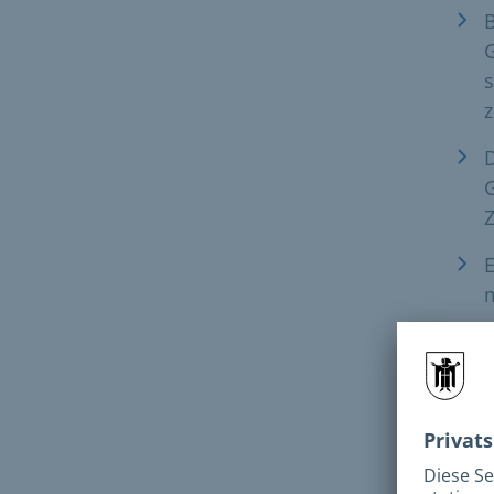
B
G
s
D
E
Geb
sieh