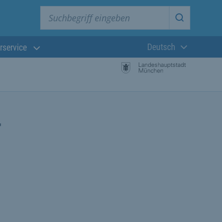
Suchbegriff eingeben
Suche star
Deutsch
rservice
Aktuelle Sprach
r