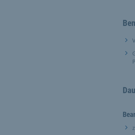
Ben
V
P
Dau
Bear
z