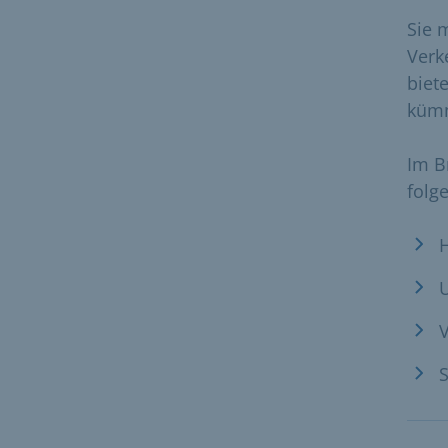
Sie 
Verk
biet
küm
Im B
folg
H
S