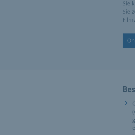
Sie 
Sie 
Film
On
Bes
(
g