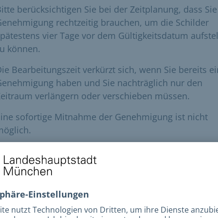
itte berücksichtigen Sie bei der Zeitplanung, dass Sie
enehmigung rechtzeitig brauchen, um die Schilder
pätestens vier Tage vor dem Gültigkeitsdatum aufste
zu können.
ie Bearbeitungszeit verkürzt sich, wenn Sie bereits e
Genehmigung haben und Sie nachträglich nur den
Zeitraum verlängern oder verschieben müssen.
ine sofortige Mitnahme der Genehmigung ist nicht
möglich.
ührenrahmen
e "Links und Downloads" (Gebührenliste)