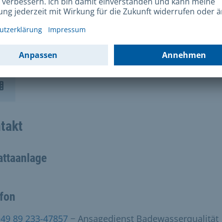
den in der Isar
takt
attaanlage
efon
+49 89 233-47857
− Ansagedienst Badewasserqualität