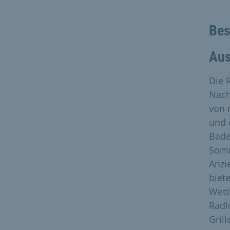
Bes
Aus
Die 
Nach
von 
und 
Bade
Somm
Anzi
biet
Wett
Radl
Grill