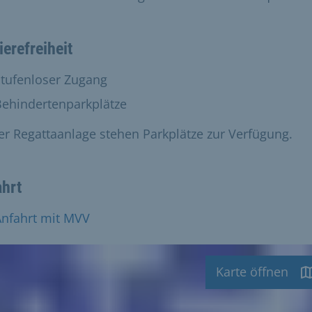
ierefreiheit
t vorhanden:
Stufenloser Zugang
t vorhanden:
Behindertenparkplätze
er Regattaanlage stehen Parkplätze zur Verfügung.
ahrt
Anfahrt mit MVV
Karte öffnen