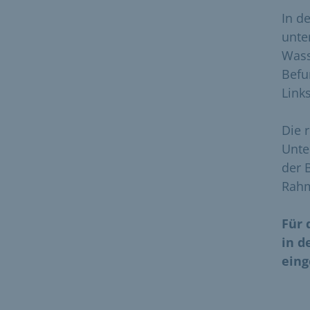
In d
unte
Wass
Befu
Link
Die 
Unte
der 
Rahm
Für 
in d
eing