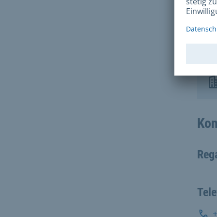
Ba
Kon
Reg
Tel