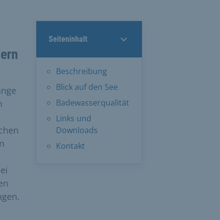
Seiteninhalt
dern
Beschreibung
Blick auf den See
änge
Badewasserqualität
n
Links und
schen
Downloads
n
Kontakt
ei
en
ngen.