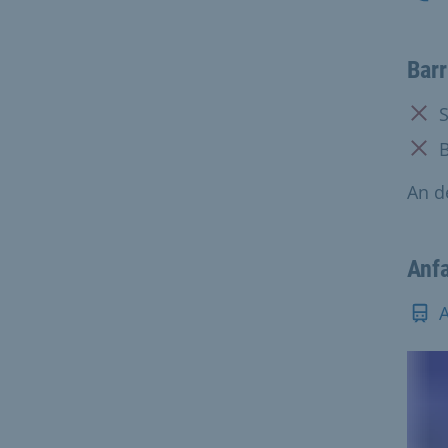
Barr
Nich
Nich
An d
Anf