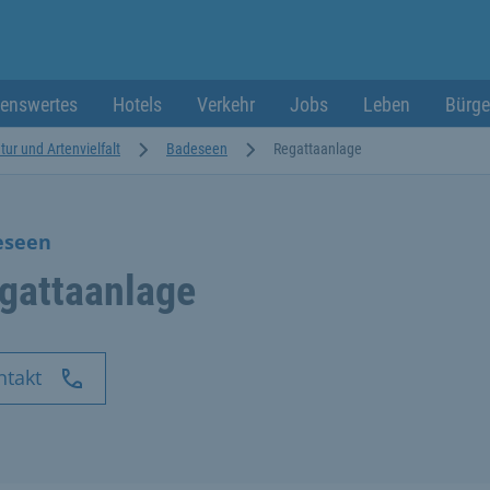
enswertes
Hotels
Verkehr
Jobs
Leben
Bürge
tur und Artenvielfalt
Badeseen
Regattaanlage
eseen
gattaanlage
ntakt