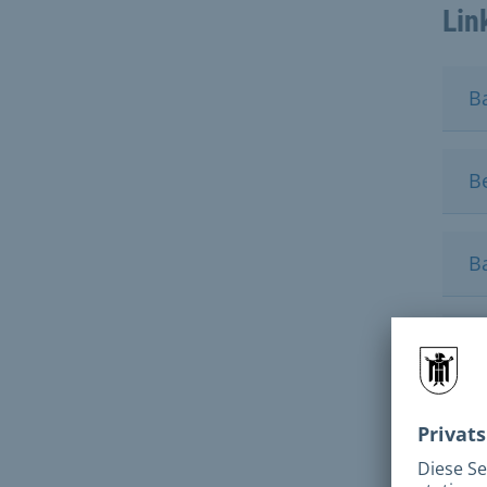
Lin
B
B
B
F
Gr