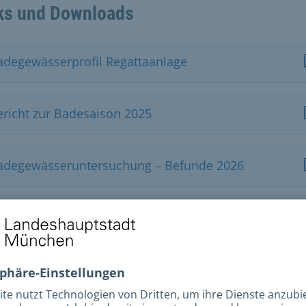
ks und Downloads
adegewässerprofil Regattaanlage
ericht zur Badesaison 2025
adegewässeruntersuchung – Befunde 2026
reizeitangebot Regattaanlage
illen in der Stadt