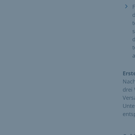
d
s
t
a
Erst
Nach
drei
Vers
Unte
ents