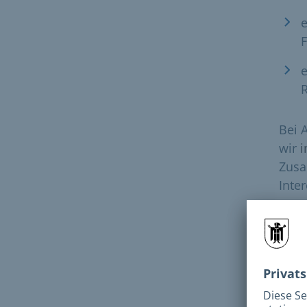
F
e
R
Bei 
wir
i
Zusa
Inter
Ben
Sie 
könn