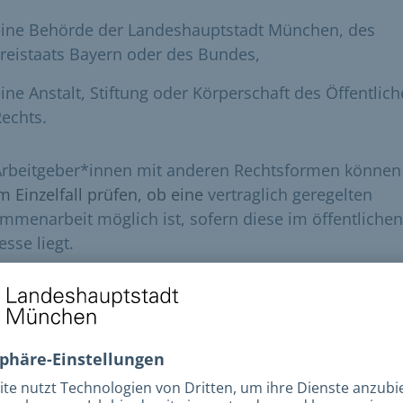
eine Behörde der Landeshauptstadt München, des
reistaats Bayern oder des Bundes,
ine Anstalt, Stiftung oder Körperschaft des Öffentlic
echts.
Arbeitgeber*innen mit anderen Rechtsformen können
m Einzelfall prüfen, ob eine
vertraglich geregelten
mmenarbeit möglich ist, sofern diese im öffentlichen
esse liegt.
ötigte Unterlagen
müssen uns schriftlich beauftragen. Sehr eilige Aufträ
en auch vorab an uns gefaxt werden. Zur Bearbeitun