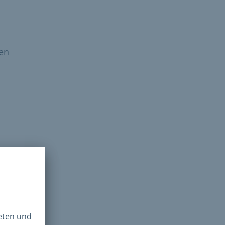
hen
ge
g des