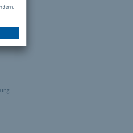
ie
gung