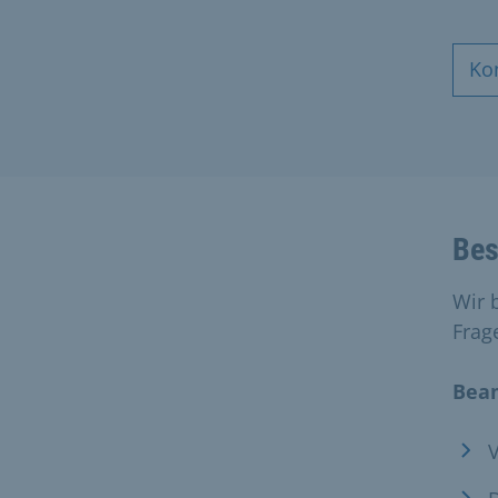
Ko
Bes
Wir 
Frag
Bea
V