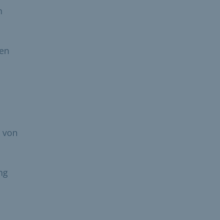
n
nen
b von
ng