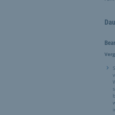
Dau
Bear
Verg
S
v
s
b
w
i