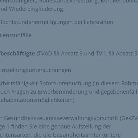
ienstfähigkeit, Ruhestandsversetzung, Kur, Rehabilit
und Wiedereingliederung
flichtstundenermäßigungen bei Lehrkräften
ienstunfälle
fbeschäftigte
(TVöD §3 Absatz 3 und TV-L §3 Absatz 5
Einstellungsuntersuchungen
rbeitsfähigkeit-Sofortuntersuchung (in diesem Rahm
auch Fragen zu Erwerbsminderung und gegebenenfall
ehabilitationsmöglichkeiten)
er Gesundheitszeugnisseverwaltungsvorschrift (GesZV
ge 1 finden Sie eine genaue Aufstellung der
chtensarten, die die Gesundheitsämter (untere