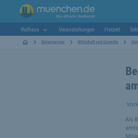
Rathaus
Veranstaltungen
Freizeit
Seh
Startseite
Bürgerservice
Wirtschaft und Gewerbe
Unt
Be
am
Vorl
Als 
amts
Mita