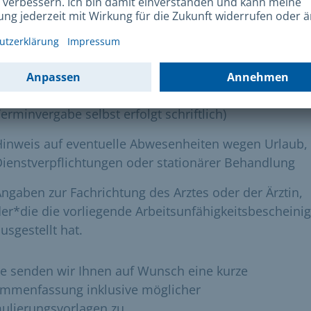
rsuchungsauftrags benötigen wir zwingend folgende
rmationen über die betroffenen Mitarbeiter*innen:
Name, Vorname, Geburtsdatum und Anschrift
Telefonnummer für etwaige Terminverschiebungen (d
erminvergabe selbst erfolgt schriftlich)
Hinweis auf eventuelle Abwesenheiten wegen Urlaub,
ienstverpflichtungen oder stationärer Behandlung
ngaben zur Fachrichtung des Arztes oder der Ärztin,
er*die die vorliegende Arbeitsunfähigkeitsbescheini
usgestellt hat.
e senden wir Ihnen auf Wunsch eine kurze
mmenfassung inklusive möglicher
ulierungsvorlagen zu.