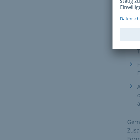
Unte
Info
T
D
A
d
a
Gern
Zusa
Form