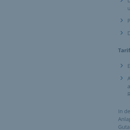
D
P
D
Tari
A
R
In d
Anla
Guta