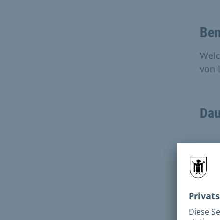
Ben
Welc
von 
Dau
Bear
Aktu
Antr
daue
derz