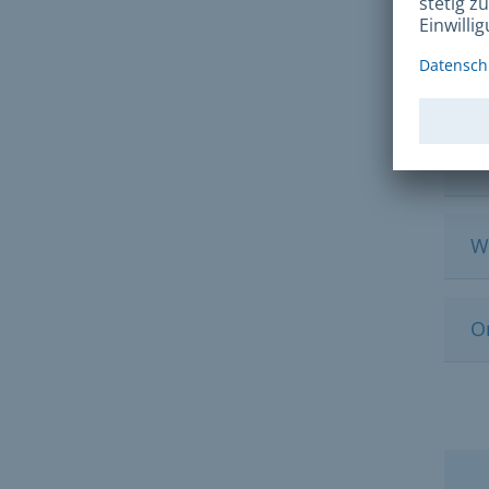
Lin
B
W
O