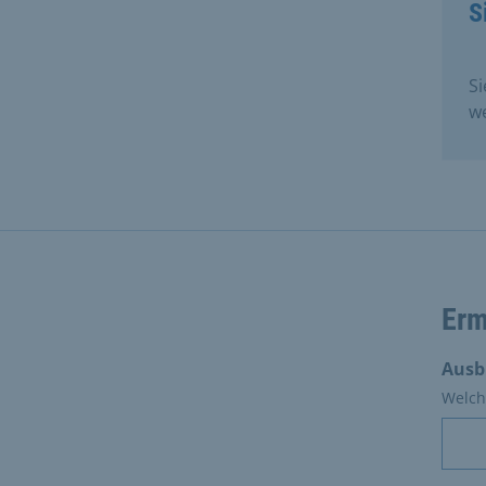
S
Si
we
Erm
Ausb
Welch