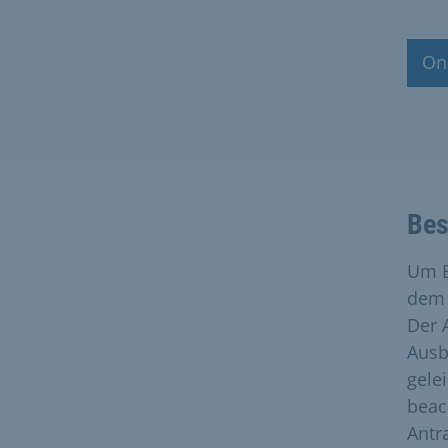
On
Bes
Um B
dem 
Der 
Ausb
gele
beac
Antra