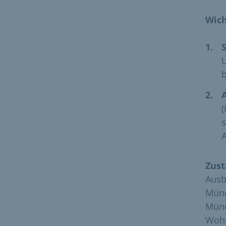
Wich
U
b
(
s
Zust
Ausb
Münc
Münc
Wohn