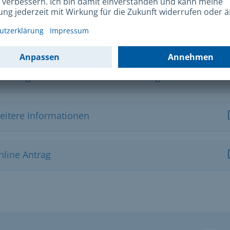
ks und Downloads
eratung zu BAföG- und AFBG-Leistungen
eitere Informationen
nline Antrag