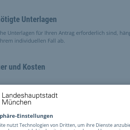
ötigte Unterlagen
he Unterlagen für Ihren Antrag erforderlich sind, hän
Ihrem individuellen Fall ab.
er und Kosten
beitungszeit
ell erreichen das Amt für Ausbildungsförderung viele
äge. Gleichzeitig bestehen personelle Engpässe.
Desh
rt die Bearbeitung von BAföG- und AFBG-Anträge
eit im Durchschnitt sechs bis neun Monate.