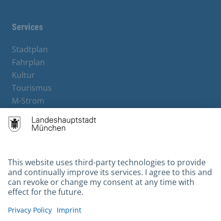
Services
Stadtplan
Fahrplan
Kultur
Tourismus
M-Strom
Bürgerservice
Hotels
Contact
Barrierefreiheit
Leichte Sprache
Gebärdensprache