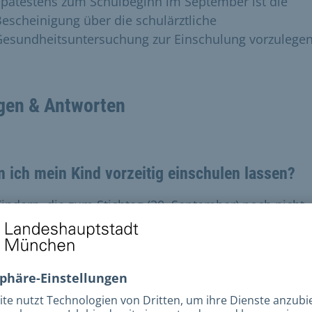
pätestens zum Schulbeginn im September ist die
escheinigung über die schulärztliche
Gesundheitsuntersuchung zur Einschulung vorzulegen
gen & Antworten
 ich mein Kind vorzeitig einschulen lassen?
Kindern, die zum Stichtag (30. September) noch nicht
s Jahre alt sind, haben die Eltern die Möglichkeit, ein
ag auf vorzeitige Einschulung ihres Kindes zu stellen. 
 Kinder, die nach dem 31. Dezember des Stichjahres
ren wurden, ist für eine vorzeitige Einschulung ein
lpsychologisches Gutachten erforderlich. Die