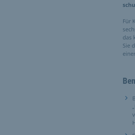
schu
Für 
sech
das 
Sie 
einer
Ben
B
„
v
H