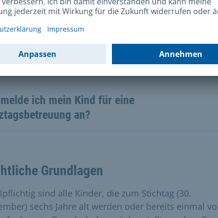
cheidung über die Aufnahme trifft in allen Fällen die
lleitung.
 ich mein Kind zurückstellen lassen?
melde ich mein Kind für eine
ztagsbetreuung an?
htliche Grundlagen
pflichtig sind alle Kinder, die zum Stichtag (30.
ember) sechs Jahre alt werden oder bereits einmal v