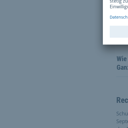
Ents
Schu
Kann
Wie 
Gan
Rec
Schul
Sept