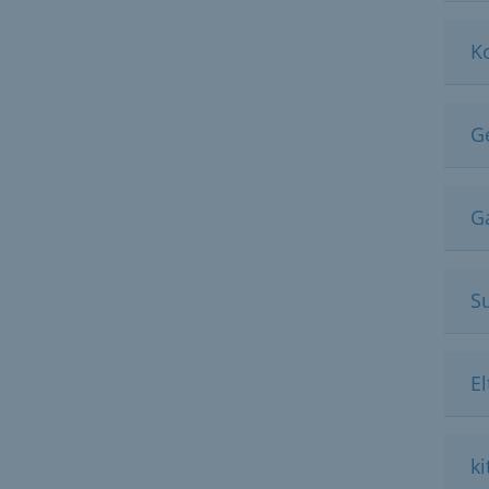
K
G
G
S
E
ki