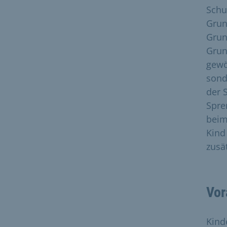
Schu
Grun
Grun
Grun
gewö
sond
der 
Spre
beim
Kind
zusä
Vor
Kind