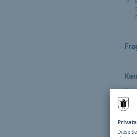
S
B
Fra
Kann
Bei 
sech
Antr
alle
gebo
schu