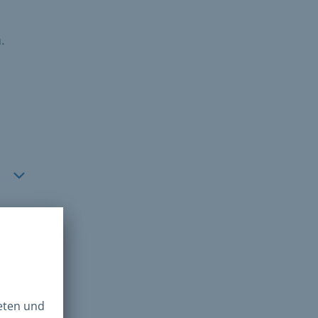
.
en
Für