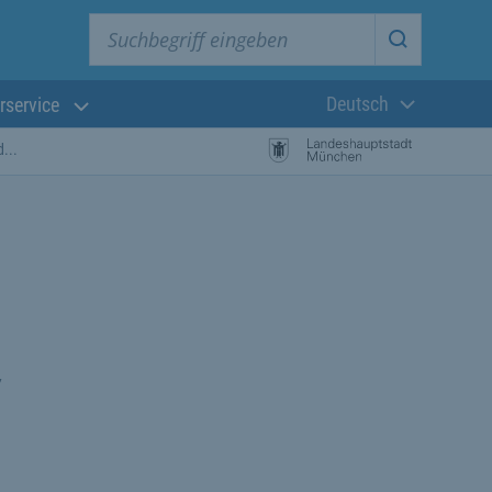
Suchbegriff eingeben
Suche star
Deutsch
rservice
Aktuelle Sprach
d...
,