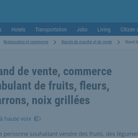
s
Hotels
Transportation
Jobs
Living
Citizen 
Restauration et commerce
Stands de marché et de vente
Stand d
and de vente, commerce
bulant de fruits, fleurs,
rrons, noix grillées
 à haute voix
e personne souhaitant vendre des fruits, des légumes