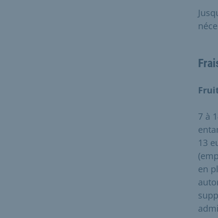
Jusq
néce
Frai
Frui
7 à 
enta
13 e
(emp
en p
auto
supp
admi