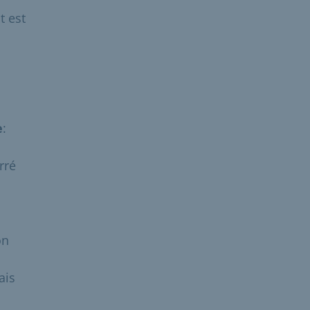
t est
e
:
rré
on
ais