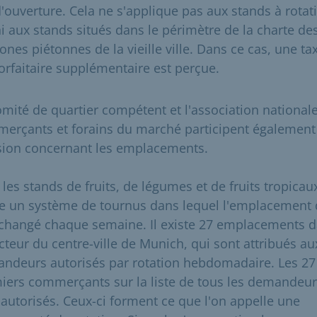
'ouverture. Cela ne s'applique pas aux stands à rotat
i aux stands situés dans le périmètre de la charte de
ones piétonnes de la vieille ville. Dans ce cas, une ta
orfaitaire supplémentaire est perçue.
omité de quartier compétent et l'association national
erçants et forains du marché participent également 
sion concernant les emplacements.
les stands de fruits, de légumes et de fruits tropicaux,
te un système de tournus dans lequel l'emplacement 
 changé chaque semaine. Il existe 27 emplacements 
ecteur du centre-ville de Munich, qui sont attribués au
ndeurs autorisés par rotation hebdomadaire. Les 27
iers commerçants sur la liste de tous les demandeu
 autorisés. Ceux-ci forment ce que l'on appelle une