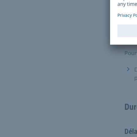
m
d
C
p
Pour
D
p
Dur
Déla