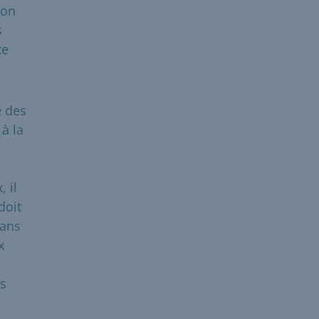
ion
s
xe
e des
à la
 il
doit
dans
x
rs