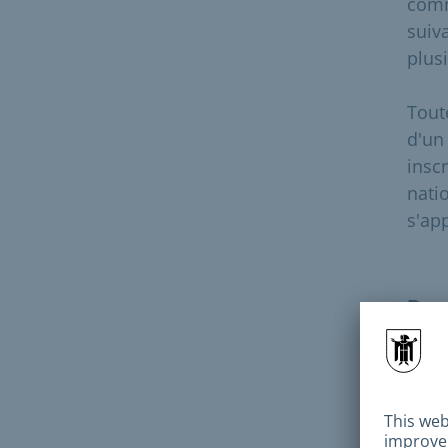
comm
suiv
plus
Tout
d'un
inscr
nati
s'ap
Doc
Pour