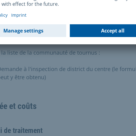
arché et des forains (le formulaire est disponible au
e cette association)
arte de commerçant itinérant (en copie)
lan à l'échelle
 la liste de la communauté de tournus :
emande à l'inspection de district du centre (le formu
eut y être obtenu)
ée et coûts
i de traitement