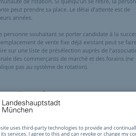
unauté de rotation. Si quelqu'un se retire, la perso
ante peut prendre sa place. Le délai d'attente est de
ieurs années.
e personne souhaitant se porter candidate à la succe
 emplacement de vente fixe déjà existant peut se fair
ire sur une liste de présélection auprès de l'associat
onale des commerçants de marché et des forains (ne
plique pas au système de rotation).
uments requis
 un emplacement fixe :
Demande à l'association bavaroise des commerçants