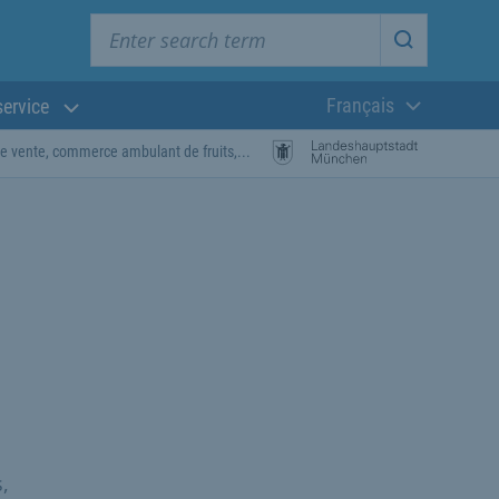
Enter search term
Start searc
Français
service
Langue actuelle
e vente, commerce ambulant de fruits,...
,