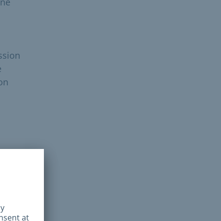
nne
ssion
e
ion
 du