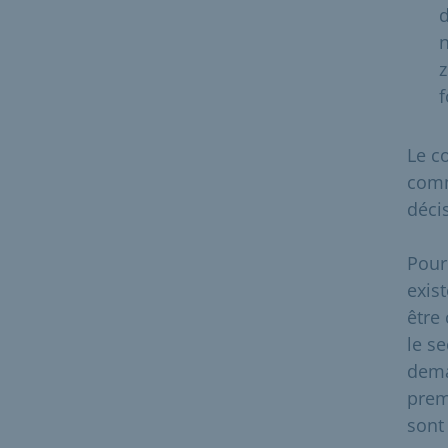
d
n
z
f
Le c
comm
déci
Pour 
exis
être
le s
dema
prem
sont