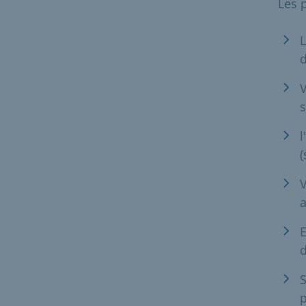
Les 
L
d
V
s
l
(
V
a
E
d
S
p