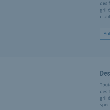
des 
grill
d'ut
Au
Des
Tout
des 
gril
spéc