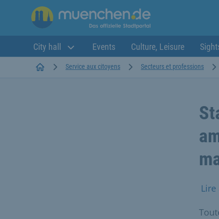
City hall
Events
Culture, Leisure
Sight
Startseite
Service aux citoyens
Secteurs et professions
St
am
ma
Lire
Tout