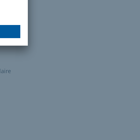
près
laire