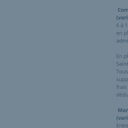
Com
(var
6 à 
en pl
admi
En p
Sain
Tous
supp
frai
dédu
Mar
(var
Entr