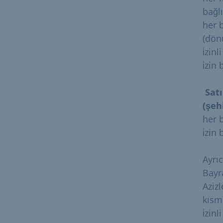
bağlı
her 
(dön
i̇zin
i̇zi
Satı
(şeh
her b
i̇zin
Ayrı
Bayra
Aziz
kısmı
i̇zin