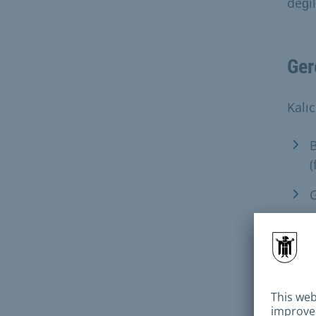
değil
Ger
Kalıc
B
(
G
ö
Seyah
M