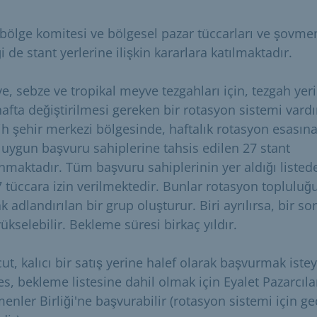
li bölge komitesi ve bölgesel pazar tüccarları ve şovme
ği de stant yerlerine ilişkin kararlara katılmaktadır.
e, sebze ve tropikal meyve tezgahları için, tezgah yer
afta değiştirilmesi gereken bir rotasyon sistemi vardı
h şehir merkezi bölgesinde, haftalık rotasyon esasın
 uygun başvuru sahiplerine tahsis edilen 27 stant
nmaktadır. Tüm başvuru sahiplerinin yer aldığı listed
7 tüccara izin verilmektedir. Bunlar rotasyon topluluğ
k adlandırılan bir grup oluşturur. Biri ayrılırsa, bir so
yükselebilir. Bekleme süresi birkaç yıldır.
ut, kalıcı bir satış yerine halef olarak başvurmak iste
es, bekleme listesine dahil olmak için Eyalet Pazarcıla
nler Birliği'ne başvurabilir (rotasyon sistemi için ge