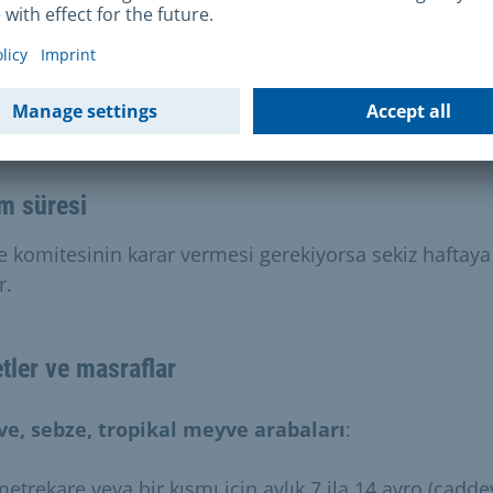
mevcuttur)
e ve maliyetler
m süresi
e komitesinin karar vermesi gerekiyorsa sekiz haftaya
r.
tler ve masraflar
e, sebze, tropikal meyve arabaları
:
etrekare veya bir kısmı için aylık 7 ila 14 avro (cadde