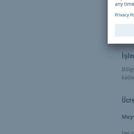
Sür
İşle
Bölg
kada
Ücre
Meyv
her m