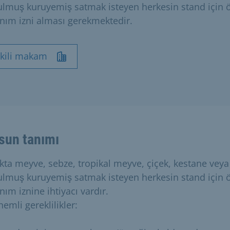
ulmuş kuruyemiş satmak isteyen herkesin stand için ö
anım izni alması gerekmektedir.
tkili makam
sun tanımı
kta meyve, sebze, tropikal meyve, çiçek, kestane veya
ulmuş kuruyemiş satmak isteyen herkesin stand için ö
nım iznine ihtiyacı vardır.
emli gereklilikler: