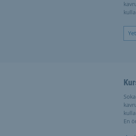
kavr
kull
Ye
Kur
Soka
kavr
kulla
En ön