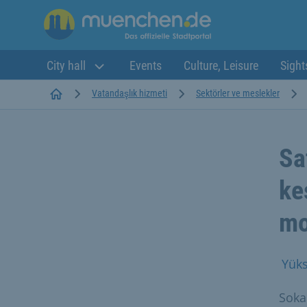
City hall
Events
Culture, Leisure
Sight
Startseite
Vatandaşlık hizmeti
Sektörler ve meslekler
Sa
ke
mo
Yüks
Soka