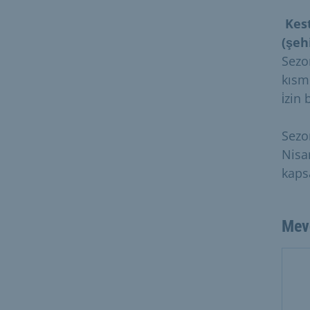
Kes
(şeh
Sezo
kısm
i̇zi
Sezo
Nisa
kaps
Mev