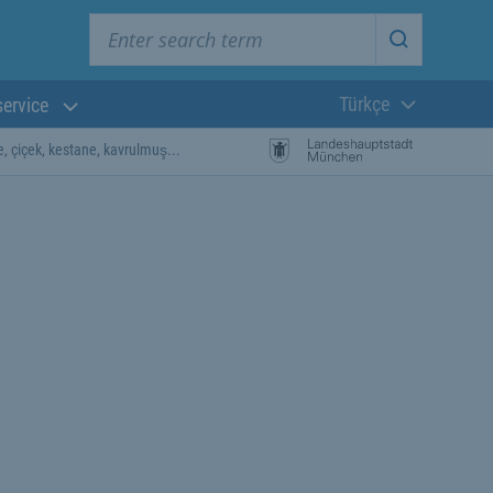
Enter search term
Start searc
Türkçe
service
Güncel dil:
, çiçek, kestane, kavrulmuş...