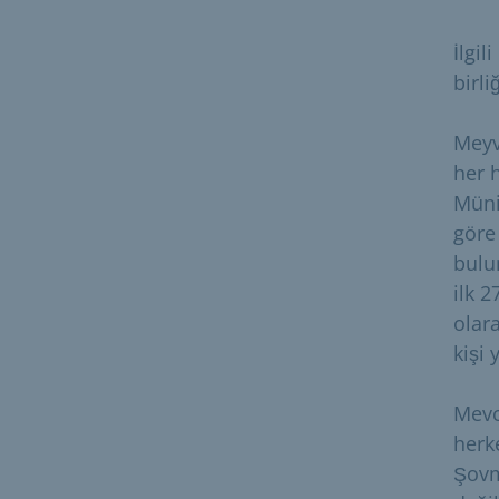
İlgi
birli
Meyv
her h
Müni
göre
bulu
ilk 2
olara
kişi 
Mevc
herk
Şovme