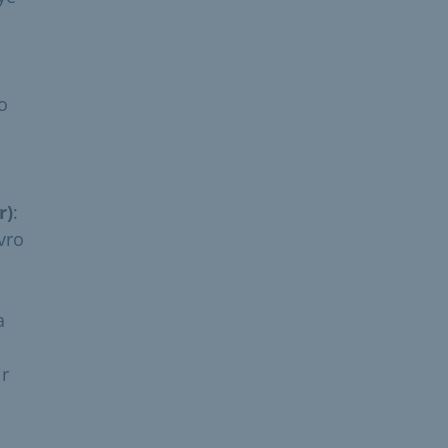
ro
r)
:
vro
a
ir