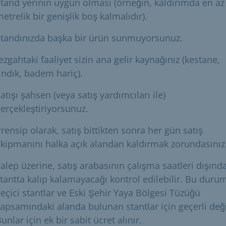
tand yerinin uygun olması (örneğin, kaldırımda en az
etrelik bir genişlik boş kalmalıdır).
Standınızda başka bir ürün sunmuyorsunuz.
ezgahtaki faaliyet sizin ana gelir kaynağınız (kestane,
ındık, badem hariç).
atışı şahsen (veya satış yardımcıları ile)
erçekleştiriyorsunuz.
rensip olarak, satış bittikten sonra her gün satış
kipmanını halka açık alandan kaldırmak zorundasınız
alep üzerine, satış arabasının çalışma saatleri dışınd
tantta kalıp kalamayacağı kontrol edilebilir. Bu duru
eçici stantlar ve Eski Şehir Yaya Bölgesi Tüzüğü
apsamındaki alanda bulunan stantlar için geçerli deği
unlar için ek bir sabit ücret alınır.