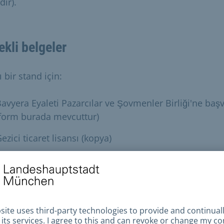
dir).
ekli belgeler
ı bir stand için:
avyera Eyaleti Pazarcılar ve Şovmenler Birliği'ne baş
form burada mevcuttur)
ezici ticaret lisansı (kopya)
lçekli plan
at eden ticaret birliği listesi için:
erkez Bölge Müfettişliğine başvuru (form orada