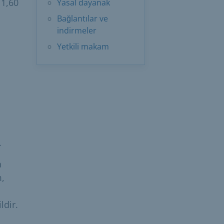
 1,60
Yasal dayanak
Bağlantılar ve
indirmeler
Yetkili makam
.
a
m,
ldir.