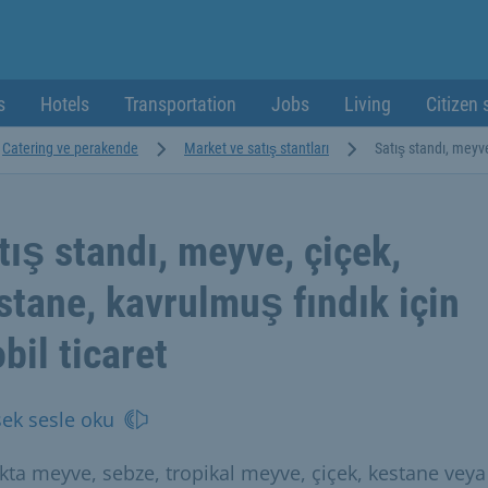
s
Hotels
Transportation
Jobs
Living
Citizen 
Catering ve perakende
Market ve satış stantları
Satış standı, meyve
tış standı, meyve, çiçek,
stane, kavrulmuş fındık için
bil ticaret
ek sesle oku
kta meyve, sebze, tropikal meyve, çiçek, kestane veya