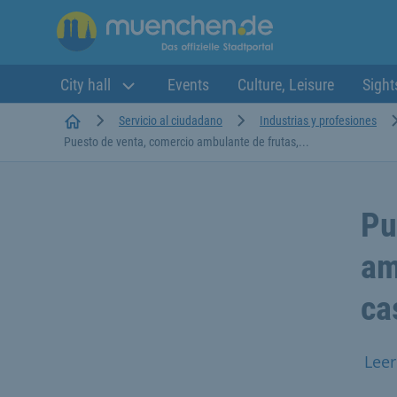
City hall
Events
Culture, Leisure
Sight
Startseite
Servicio al ciudadano
Industrias y profesiones
Puesto de venta, comercio ambulante de frutas,...
Pu
am
ca
Leer