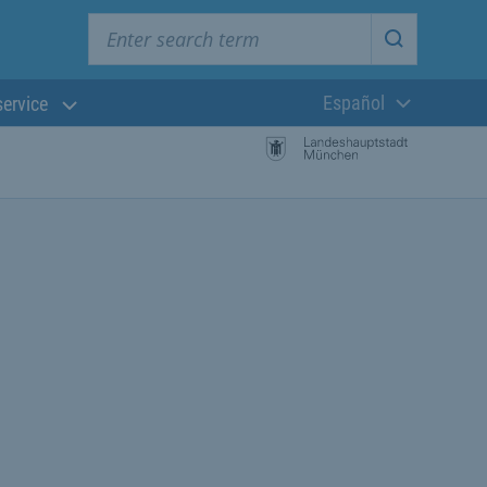
Enter search term
Start searc
Español
service
Lengua actual: