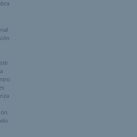
obra
onal
sión
iste
na
ntro
es
riza
ión.
iodo