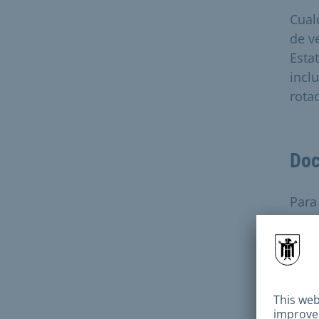
Cual
de v
Esta
incl
rotac
Doc
Para
S
F
L