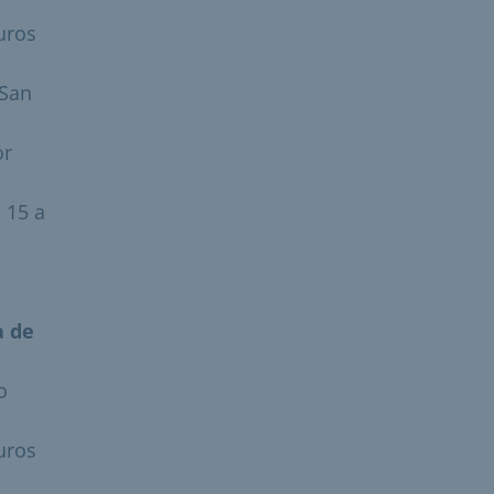
uros
 San
or
 15 a
a de
o
uros