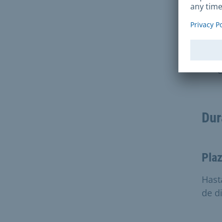
p
Para
S
e
Dur
Plaz
Hast
de di