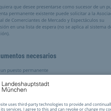
quiera que desee presentarse como sucesor de un p
enta permanente existente puede solicitar a la Asocia
tal de Comerciantes de Mercado y Espectáculos su
usión en una lista de espera (no se aplica al sistema d
ión).
umentos necesarios
 un puesto permanente
olicitud a la Asociación Estatal de Comerciantes y
eriantes de Baviera (el formulario está disponible allí
icencia de comercio ambulante (copia)