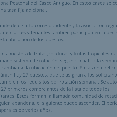
ona Peatonal del Casco Antiguo. En estos casos se c
na tasa fija adicional.
omité de distrito correspondiente y la asociación regi
omerciantes y feriantes también participan en la deci
e la ubicación de los puestos.
los puestos de frutas, verduras y frutas tropicales ex
lamado sistema de rotación, según el cual cada sema
 cambiarse la ubicación del puesto. En la zona del ce
únich hay 27 puestos, que se asignan a los solicitant
cumplen los requisitos por rotación semanal. Se auto
s 27 primeros comerciantes de la lista de todos los
citantes. Estos forman la llamada comunidad de rotac
lguien abandona, el siguiente puede ascender. El per
spera es de varios años.