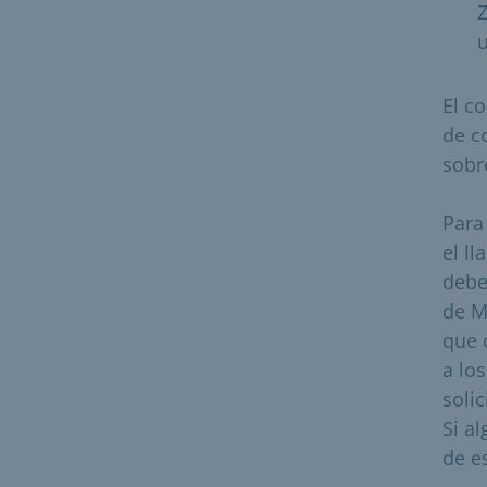
Z
u
El c
de c
sobr
Para 
el l
debe
de M
que 
a lo
soli
Si a
de e