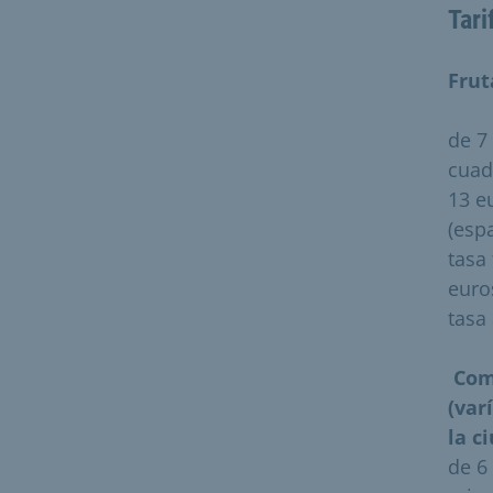
Tari
Frut
de 7
cuad
13 e
(espa
tasa
euro
tasa
Com
(var
la c
de 6