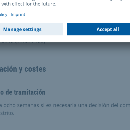
lano a escala
 la lista de la asociación de comercio ambulante
olicitud al Centro de Inspección del Distrito (el formu
stá disponible allí)
ación y costes
o de tramitación
a ocho semanas si es necesaria una decisión del com
strito.