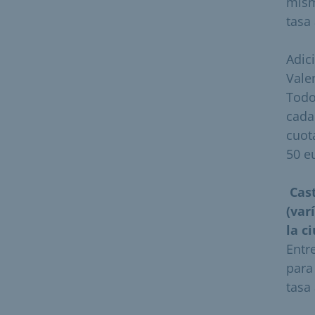
mis
tasa
Adic
Vale
Todo
cada
cuot
50 e
Cas
(var
la c
Entr
para
tasa