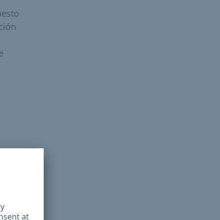
uesto
ción
e
)