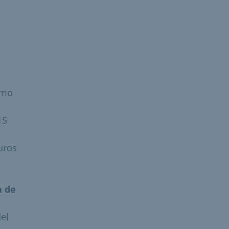
smo
15
uros
a de
el