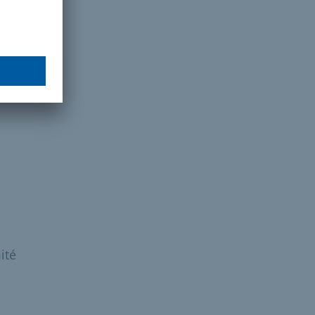
lario
ité