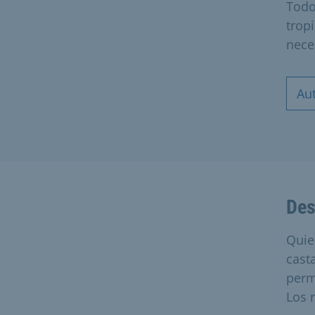
Todo
tropi
nece
Au
Des
Quien
cast
perm
Los 