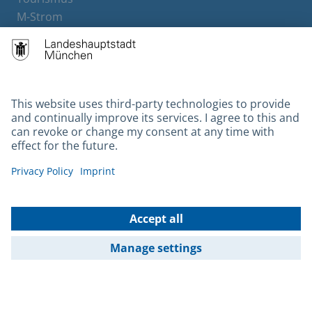
M-Strom
Bürgerservice
Hotels
Contact
Barrierefreiheit
Leichte Sprache
Gebärdensprache
Datenschutz
Kontakt
Impressum
© 2026 Portal München Betriebs GmbH & Co. KG - Ein Service der
Landeshauptstadt München und der Stadtwerke München GmbH