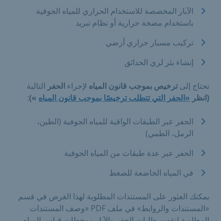
الآبار المخصصة للاستخدام الحراري للمياه الجوفية
باستخدام مضخة حرارية أو نظام تبريد
تركيب مسبار حراري أرضي
إنشاء بئر لري الحدائق
تحتاج إلى
ترخيص بموجب قانون المياه
لإجراء
الحفر
التالية
(انظر
«الحفر التي تتطلب ترخيصًا بموجب قانون المياه
»)
:
الحفر عبر الطبقات الواقية للمياه الجوفية (الطين،
الرمل، الطمي)
الحفر عبر عدة طبقات من المياه الجوفية
في المياه الخاضعة للضغط
يمكنك العثور على المستندات المطلوبة لهذا الغرض في قسم
«المستندات والروابط» في ملف PDF «وصف المستندات
المطلوبة لتقديم طلبات الحفر والآبار ومحطات قياس المياه