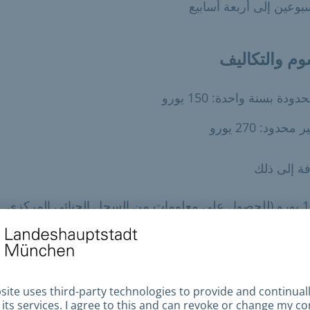
وعين إلى أربعة أسابيع
وم والتكاليف
دودة بسنة واحدة: 150 يورو
ر محدود: 270 يورو
فة إلى ذلك
13 يورو (للحصول على معلومات من السجل الجنائي المركزي
اتحادي)
مات من السجل التجاري المركزي)
الدفع المتاحة