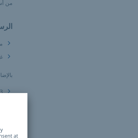
من أسب
الرس
مح
غي
بالإضا
ال
13 يورو (للحصول على معلو
طرق 