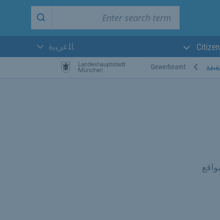
Enter search term
Start search
ﺎﻠﻋﺮﺒﻳﺓ
Citizen
اللغة الحالية:
فيفة
Gewerbeamt
واقع