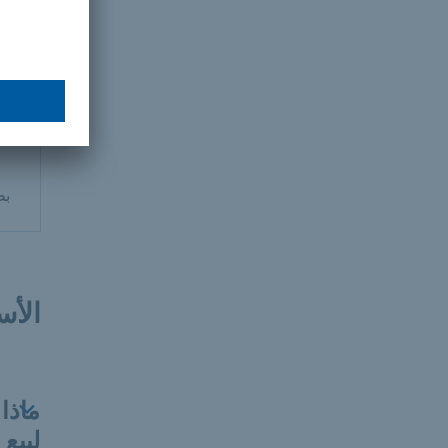
بط
الأس
ماذا
لبيع