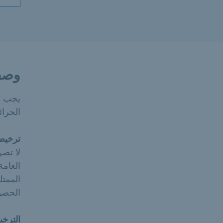
وصف
يجب عل
الحرائ
ترخيص
لا تصر
العامة
الممتل
الحصو
الترخي