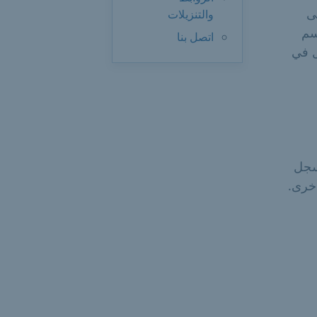
ى
والتنزيلات
سم
اتصل بنا
ل في
سجل
أخرى.