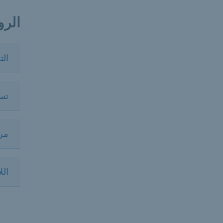
الرو
الت
تس
مرا
الل