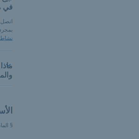
في م
اتصل أ
بمجرد
نشاطك
ماذا 
والم
الأس
§ المادة 55 من قانون تنظيم ال