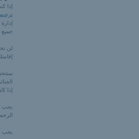
إذا ك
ترخيص
إدارة 
جميع أن
لن تحص
إقامت
ستتحق
الجنائ
إذا كا
يجب أن
الرخصة
يجب دا