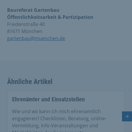
Baureferat Gartenbau
Öffentlichkeitsarbeit & Partizipation
Friedenstraße 40
81671 München
gartenbau@muenchen.de
Ähnliche Artikel
This is a carousel with rotating cards. Use the previous 
Ehrenämter und Einsatzstellen
Wie und wo kann ich mich ehrenamtlich
Nä
engagieren? Checklisten, Beratung, online-
Vermittlung, Info-Veranstaltungen und