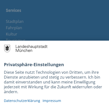
Services
Stadtplan
Fahrplan
Kultur
Tourismus
M-Strom
Bürgerservice
Hotels
Kontakt
Barrierefreiheit
Leichte Sprache
Gebärdensprache
Datenschutz