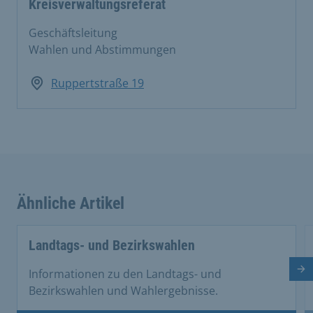
Kreisverwaltungsreferat
Geschäftsleitung
Wahlen und Abstimmungen
Ruppertstraße 19
Ähnliche Artikel
This is a carousel with rotating cards. Use the previous 
Landtags- und Bezirkswahlen
Nä
Informationen zu den Landtags- und
Bezirkswahlen und Wahlergebnisse.