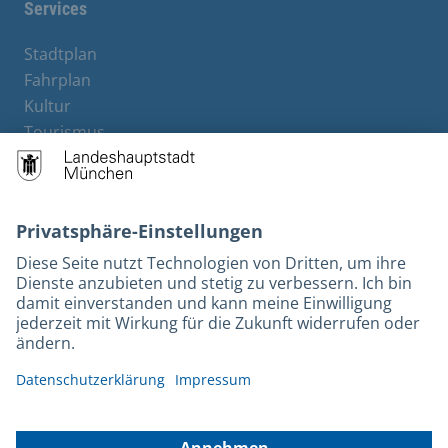
Services
Stadtplan
Fahrplan
Kultur
Tourismus
M-Strom
Bürgerservice
Hotels
Kontakt
Barrierefreiheit
Leichte Sprache
Gebärdensprache
Datenschutz
Kontakt