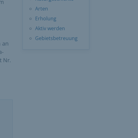
im
Arten
Erholung
Aktiv werden
Gebietsbetreuung
n an
a-
t Nr.