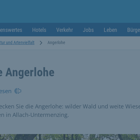
enswertes
Hotels
Verkehr
Jobs
Leben
Bürge
tur und Artenvielfalt
Angerlohe
e Angerlohe
esen
ecken Sie die Angerlohe: wilder Wald und weite Wies
en in Allach-Untermenzing.