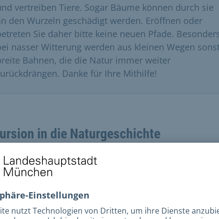
und vertreiben Tiere. Sogar Bäume können durch sie
an den Wurzeln geschädigt werden. Eröffnen oder
betreten Sie daher bitte keine neuen Pfade. Besonder
bei nasser Witterung werden aus kleinen Wegen sons
breite Bahnen, die die Natur immer weiter
zurückdrängen. Danke für Ihre Mithilfe!
ursion in die Naturgeschichte