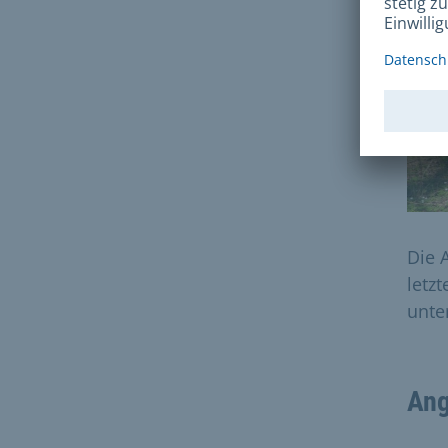
Die 
letz
unte
Ang