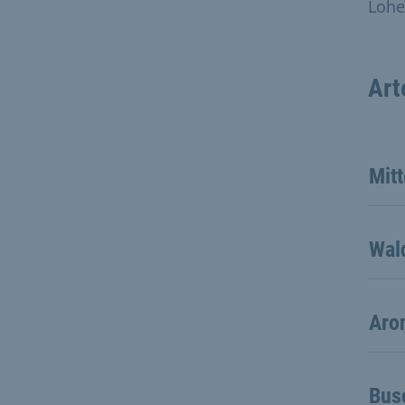
Lohe
Art
Mitt
Wal
Aro
Bus