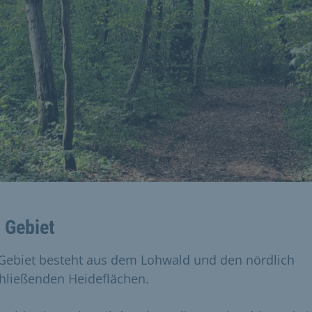
 Gebiet
Gebiet besteht aus dem Lohwald und den nördlich
hließenden Heideflächen.