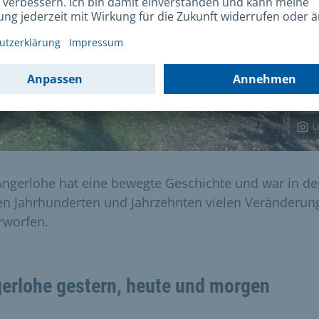
L
Angerlohe hat eine bewegte Geschichte und war in d
ten Jahrhunderten und Jahrzehnten vielen Veränderun
rworfen.
erlohe gestern, heute und morgen