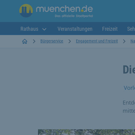
Rathaus
Veranstaltungen
Freizeit
Seh
Startseite
Bürgerservice
Engagement und Freizeit
Na
Di
Vorl
Entd
mitt