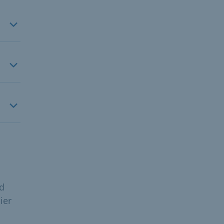
d
ier