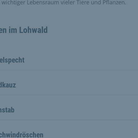
 wichtiger Lebensraum vieler Tiere und Pflanzen.
en im Lohwald
elspecht
dkauz
nstab
chwindröschen