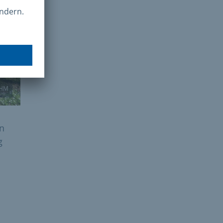
HM
en
g