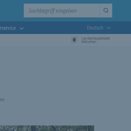
Suchbegriff eingeben
Suche star
Deutsch
rservice
Aktuelle Sprach
en