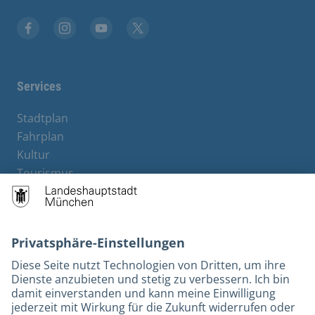
Facebook
Instagram
YouTube
Twitter
Services
Stadtplan
Fahrplan
Kultur
Tourismus
M-Strom
Bürgerservice
Hotels
Kontakt
Barrierefreiheit