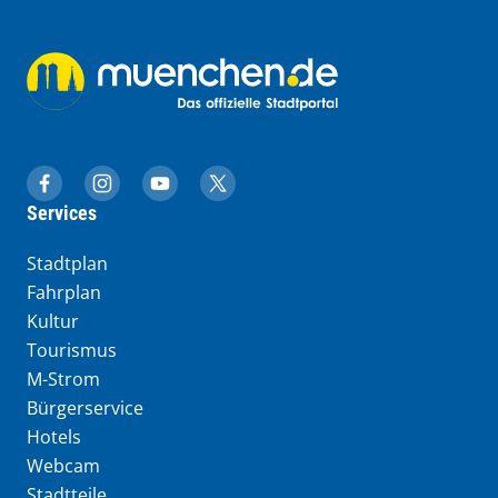
muenchen.de auf Facebook
muenchen.de auf Instagram
muenchen.de auf YouTube
muenchen.de auf X
Services
Stadtplan
Fahrplan
Kultur
Tourismus
M-Strom
Bürgerservice
Hotels
Webcam
Stadtteile