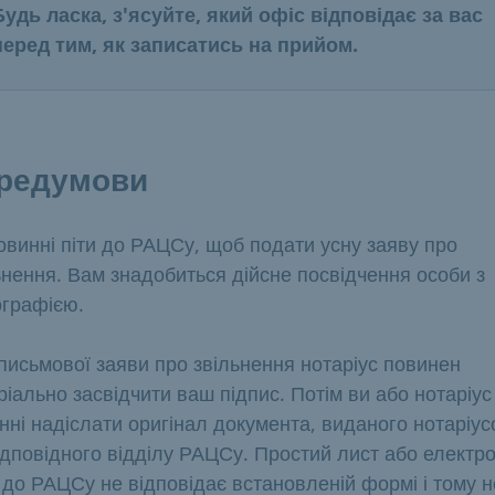
Будь ласка, з'ясуйте, який офіс відповідає за вас
перед тим, як записатись на прийом.
редумови
овинні піти до РАЦСу, щоб подати усну заяву про
ьнення. Вам знадобиться дійсне посвідчення особи з
графією.
письмової заяви про звільнення нотаріус повинен
ріально засвідчити ваш підпис. Потім ви або нотаріус
нні надіслати оригінал документа, виданого нотаріус
ідповідного відділу РАЦСу. Простий лист або електр
 до РАЦСу не відповідає встановленій формі і тому н