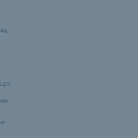
ад,
ЦСі:
Вам
.
чи