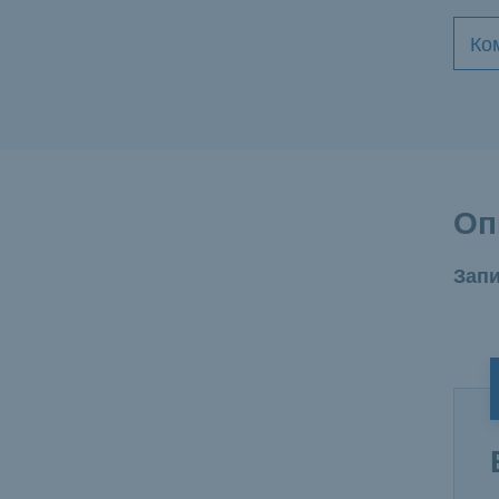
Ко
Оп
Запи