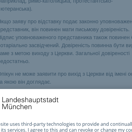
наприклад, римо-католицька, протестантсько-
лютеранська).
Якщо заяву про відставку подає законно уповноваже
редставник, він повинен мати письмову довіреність.
Підпис уповноваженого представника також повинен 
отаріально засвідчений. Довіреність повинна бути в
аме з метою виходу з Церкви. Загальної довіреності
недостатньо.
пікун не може заявити про вихід з Церкви від імені о
а якою він доглядає.
а дітей віком до 12 років заяву про вихід з Церкви
одають батьки, які здійснюють опіку, разом або той з
то має одноосібну опіку над дитиною. Якщо ви маєте
дноосібну опіку, будь ласка, принесіть з собою на зус
оказ цього. Діти віком від 12 років повинні заявити п