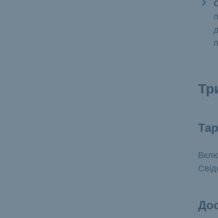
п
д
п
Тр
Тар
Вклю
Свід
Дос