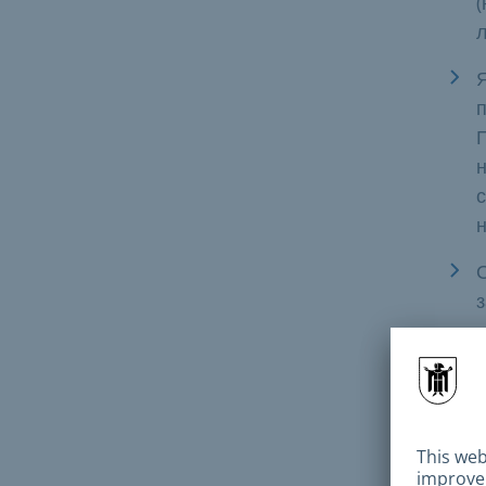
(
п
н
с
О
з
З
п
х
о
д