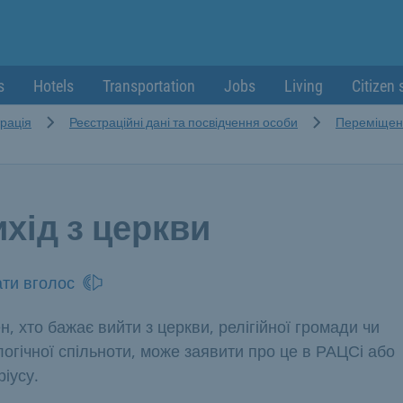
s
Hotels
Transportation
Jobs
Living
Citizen 
рація
Реєстраційні дані та посвідчення особи
Переміщенн
хід з церкви
ти вголос
н, хто бажає вийти з церкви, релігійної громади чи
логічної спільноти, може заявити про це в РАЦСі або
ріусу.