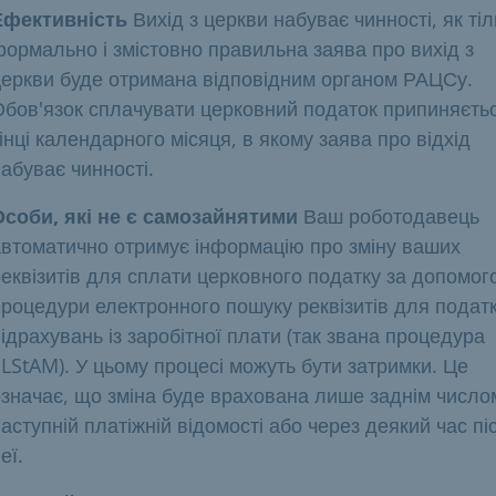
Ефективність
Вихід з церкви набуває чинності, як тіл
ормально і змістовно правильна заява про вихід з
церкви буде отримана відповідним органом РАЦСу.
Обов'язок сплачувати церковний податок припиняєть
інці календарного місяця, в якому заява про відхід
абуває чинності.
Особи, які не є самозайнятими
Ваш роботодавець
автоматично отримує інформацію про зміну ваших
еквізитів для сплати церковного податку за допомо
процедури електронного пошуку реквізитів для подат
ідрахувань із заробітної плати (так звана процедура
LStAM). У цьому процесі можуть бути затримки. Це
означає, що зміна буде врахована лише заднім число
аступній платіжній відомості або через деякий час пі
еї.