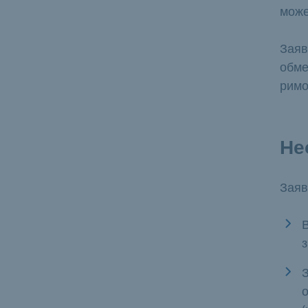
може
Заяв
обме
римо
Не
Заяв
В
З