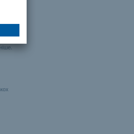
сть.
ю
жете
ніше.
ькох