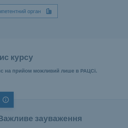
мпетентний орган
ис курсу
с на прийом можливий лише в РАЦСі.
Важливе зауваження
Важливе зауваження