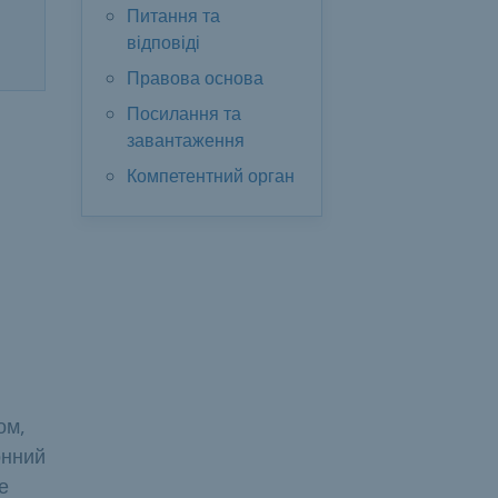
Питання та
відповіді
Правова основа
Посилання та
завантаження
Компетентний орган
ом,
онний
е