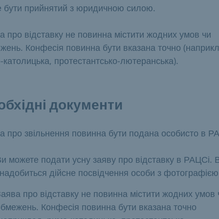
 бути прийнятий з юридичною силою.
а про відставку не повинна містити жодних умов чи
жень. Конфесія повинна бути вказана точно (наприкл
-католицька, протестантсько-лютеранська).
обхідні документи
а про звільнення повинна бути подана особисто в РА
и можете подати усну заяву про відставку в РАЦСі. 
знадобиться дійсне посвідчення особи з фотографією
аява про відставку не повинна містити жодних умов 
обмежень. Конфесія повинна бути вказана точно