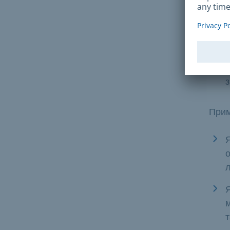
с
О
в
Я
з
Прим
Я
о
л
м
т