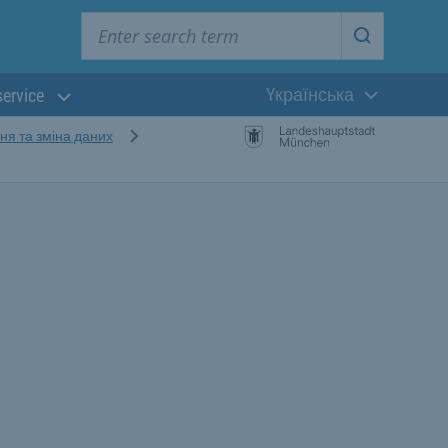
Enter search term
Start searc
Yкраїнська
service
Поточна мова:
я та зміна даних