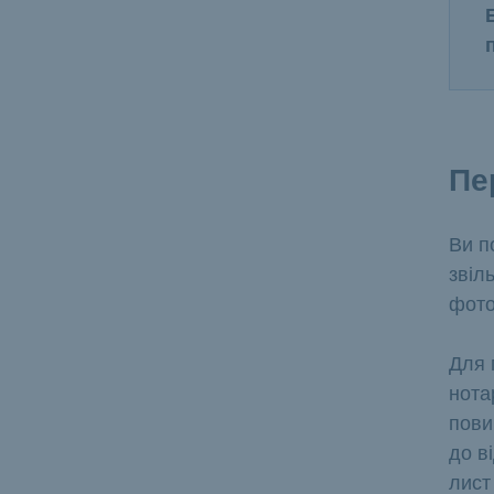
Пе
Ви п
звіл
фото
Для 
нота
пови
до в
лист