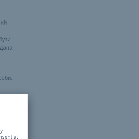
ний
бути
идана
соби,
 них,
тріч
ро