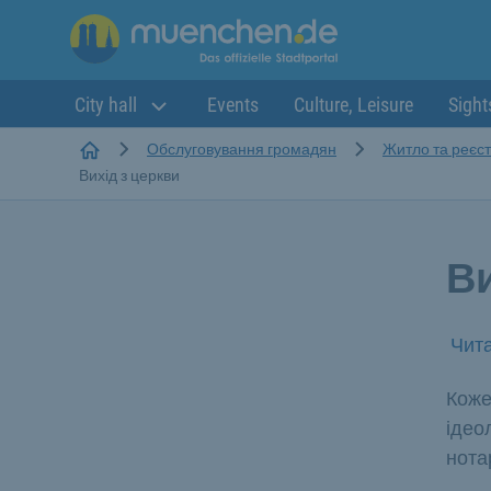
City hall
Events
Culture, Leisure
Sight
Startseite
Обслуговування громадян
Житло та реєст
Вихід з церкви
Ви
Чита
Коже
ідео
нота