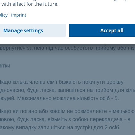
вій вихід з Церкви разом зі своїми опікунами або
законними представниками. Можна оформити довірені
днак, довіреність повинна бути видана саме з мето
иходу з церкви і повинна бути нотаріально завірена.
кщо вам потрібна довідка про вихід з Церкви, ви мо
вернутися за нею під час особистого прийому або піз
ітки
кщо кілька членів сім'ї бажають покинути церкву
дночасно, будь ласка, запишіться на прийом для кіл
юдей. Максимально можлива кількість осіб - 5.
Якщо ви погано або зовсім не розмовляєте німецькою
овою, будь ласка, візьміть з собою перекладача - в
акому випадку запишіться на зустріч для 2 осіб.