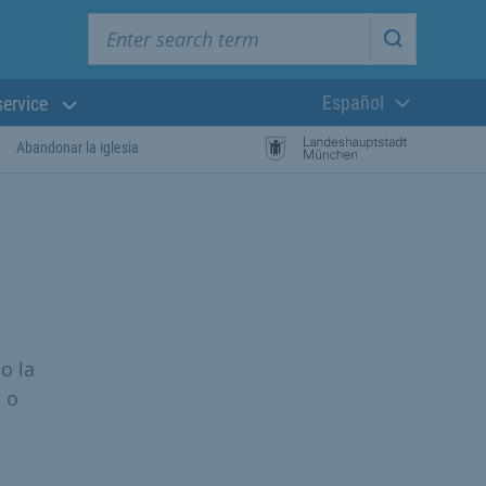
Enter search term
Start searc
Español
service
Lengua actual:
Abandonar la iglesia
o la
l o