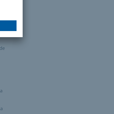
io o
be
ede
ta
ga