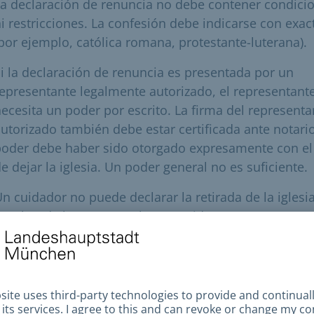
a declaración de renuncia no debe contener condici
i restricciones. La confesión debe indicarse con exac
por ejemplo, católica romana, protestante-luterana).
i la declaración de renuncia es presentada por un
epresentante legalmente autorizado, el representant
ecesita un poder por escrito. La firma del representa
utorizado también debe estar certificada ante notario
oder debe haber sido otorgado expresamente con el 
e dejar la iglesia. Un poder general no es suficiente.
n cuidador no puede declarar la retirada de la iglesi
ombre de la persona a la que cuida.
n el caso de niños menores de 12 años, los progenit
ustodios juntos o el progenitor que tenga la custodia
xclusiva presentan la declaración de retirada en no
el niño. Si usted tiene la custodia exclusiva, le roga