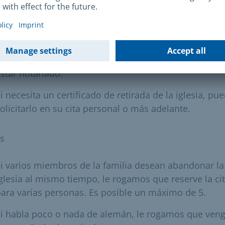
ue lo acredite a la cita. Los niños a partir de 12 años
eben declarar su baja junto con el progenitor custod
u representante legal. Es posible otorgar un poder
otarial. Sin embargo, el poder debe otorgarse
xpresamente con el fin de retirarse de la iglesia y de
star notariado.
i necesita un certificado de retirada de la iglesia, pu
olicitarlo en su cita personal o más adelante.
s
i varios miembros de la familia desean abandonar la
glesia al mismo tiempo, le rogamos que reserve la ci
ara varias personas. Es posible un máximo de 5.
i habla poco o nada de alemán, le rogamos que ven