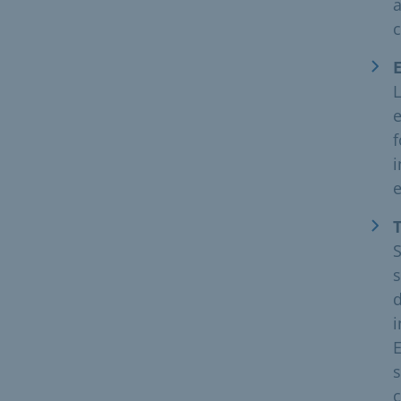
a
c
L
e
f
i
e
s
d
i
E
s
c