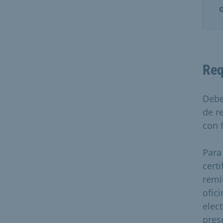
Req
Debe
de r
con f
Para
cert
remi
ofic
elec
pres