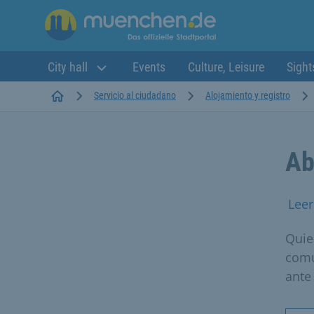
City hall
Events
Culture, Leisure
Sight
Startseite
Servicio al ciudadano
Alojamiento y registro
Ab
Leer
Quie
comu
ante