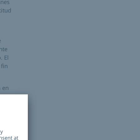
ones
titud
e
nte
. El
fin
a en
ores
mbre
mos