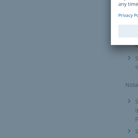
q
d
s
n
e
e
S
s
Nota
S
i
p
S