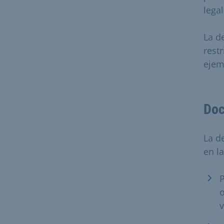
legal
La d
rest
ejem
Doc
La d
en la
P
o
v