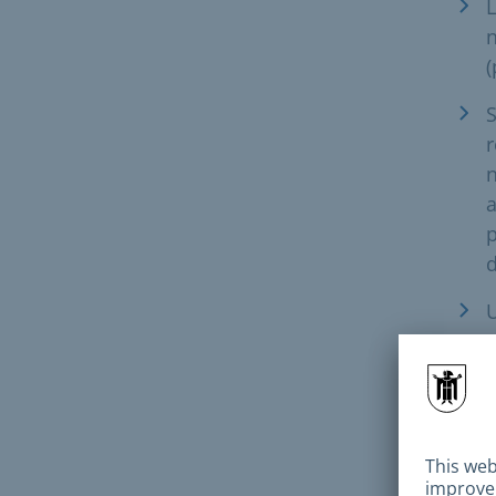
L
n
(
S
r
n
a
p
d
U
n
E
c
e
d