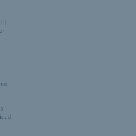
 ni
or
nte
la
tidad