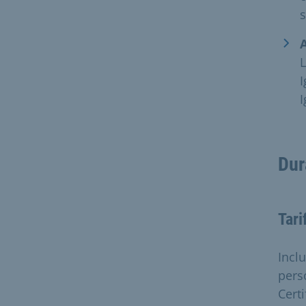
s
L
I
I
Dur
Tari
Incl
pers
Certi