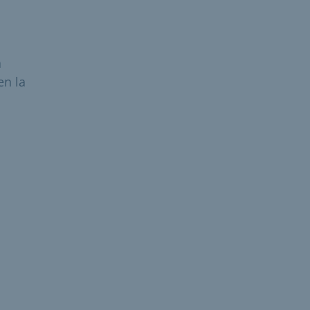
a
en la