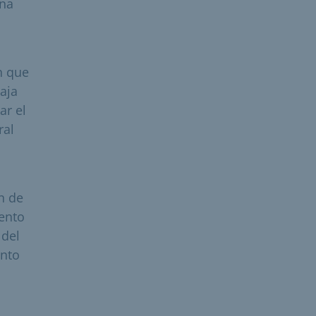
una
n que
baja
ar el
ral
n de
iento
 del
ento