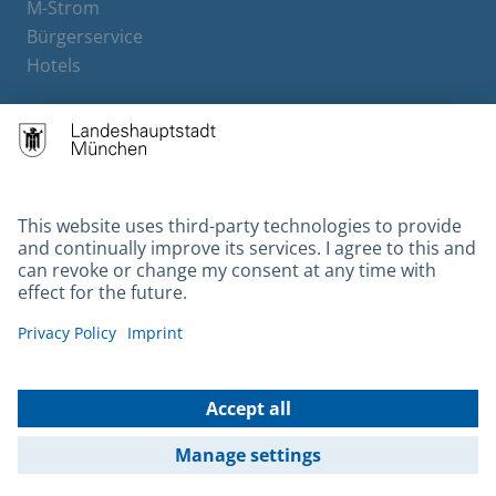
M-Strom
Bürgerservice
Hotels
Contact
Barrierefreiheit
Leichte Sprache
Gebärdensprache
Datenschutz
Kontakt
Impressum
© 2026 Portal München Betriebs GmbH & Co. KG - Ein Service der
Landeshauptstadt München und der Stadtwerke München GmbH