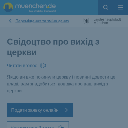
Open sear
Op
Переміщення та зміна даних
Свідоцтво про вихід з
церкви
Читати вголос
Якщо ви вже покинули церкву і повинні довести це
владі, вам знадобиться довідка про ваш вихід з
церкви.
Подати заявку онлайн