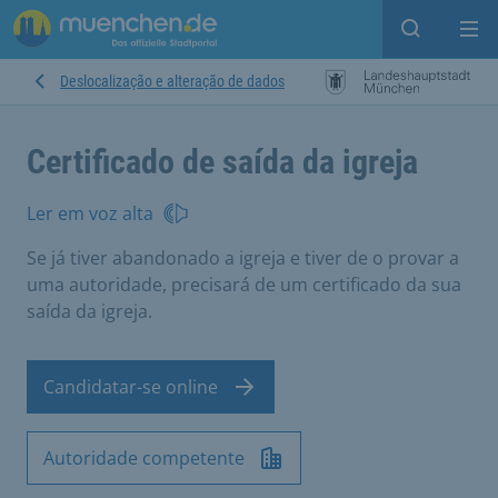
Open sear
Op
Deslocalização e alteração de dados
Certificado de saída da igreja
Ler em voz alta
Se já tiver abandonado a igreja e tiver de o provar a
uma autoridade, precisará de um certificado da sua
saída da igreja.
Candidatar-se online
Autoridade competente