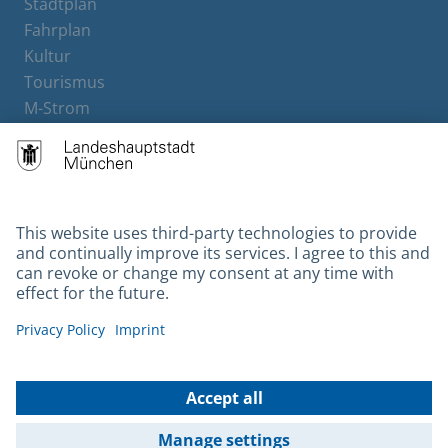
Stadtplan
Fahrplan
Kultur
Tourismus
M-Strom
Bürgerservice
Hotels
Contact
Barrierefreiheit
Leichte Sprache
Gebärdensprache
Datenschutz
Kontakt
Impressum