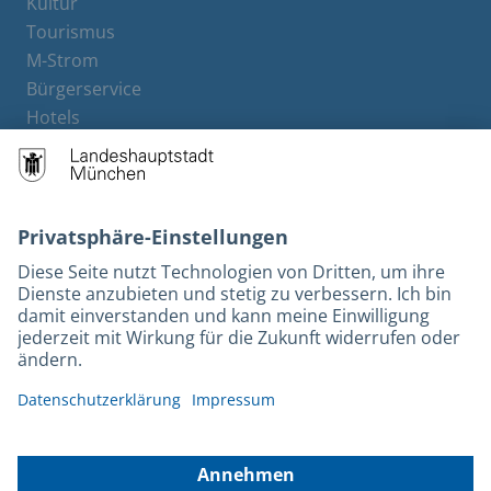
Kultur
Tourismus
M-Strom
Bürgerservice
Hotels
Rechtliches und Kontakt
Barrierefreiheit
Leichte Sprache
Gebärdensprache
Datenschutz
Kontakt
Impressum
© 2026 Portal München Betriebs GmbH & Co. KG - Ein Service der