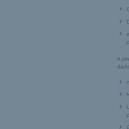
e
p
A pe
dado
n
N
L
p