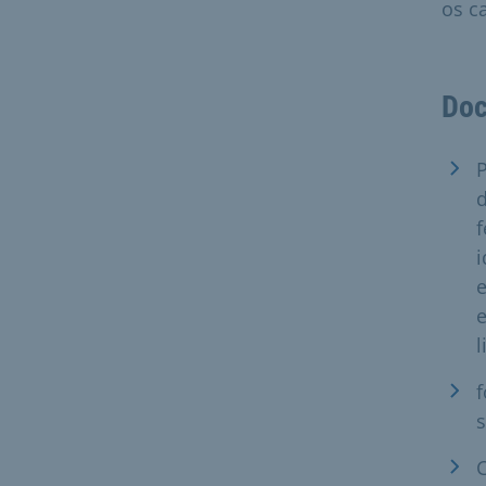
os c
Doc
P
d
f
i
e
l
f
s
C