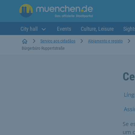
City hall
Events
Culture, Leisure
Sight
Startseite
Serviço aos cidadãos
Alojamento e registo
Bürgerbüro Ruppertstraße
Ce
Líng
Assi
Se e
um c