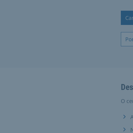
Ca
Po
Des
O ce