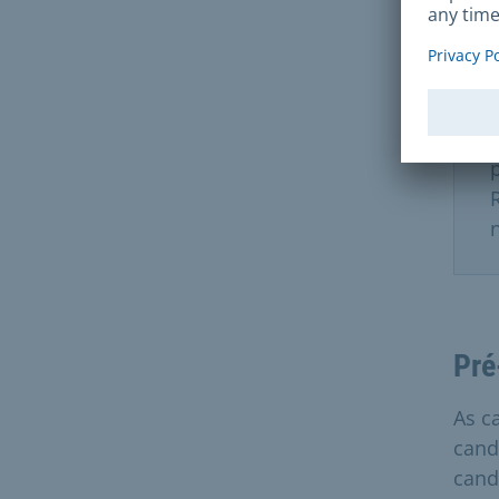
Pré
As c
cand
cand