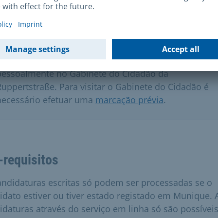
Nota importante
Nota importante
As candidaturas só podem ser apresentadas
pessoalmente no Gabinete do Cidadão da
Ruppertstraße. Para visitar o Gabinete do Cidadão é
necessário efetuar uma
marcação prévia
.
-requisitos
andidaturas escritas só podem ser processadas se o
idato estiver ou tiver estado registado em Munique. 
idaturas através do serviço em linha só são possíveis