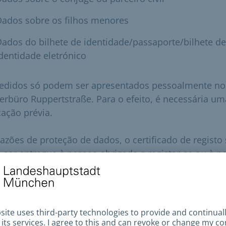
Dados sobre os filhos menores
ados do bilhete de identidade/passaporte/bilhete de
dentidade eletrónico
edidos só podem ser apresentados pessoalmente no
erbüro Ruppertstraße. Para o efeito, é necessária um
ação prévia.
razões de proteção de dados, o certificado de registo
 ser entregue à pessoa obrigada a registar-se ou à p
rizada. O formulário de candidatura deve ser preenc
tegra.