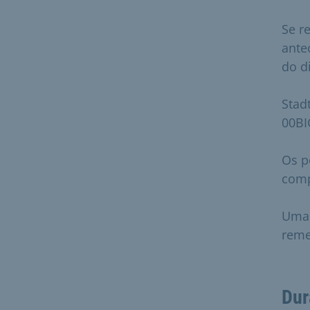
Se re
ante
do di
Stad
00BI
Os p
comp
Uma 
reme
Dur