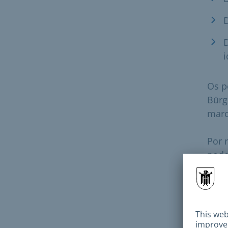
D
i
Os p
Bürg
marc
Por 
pode
auto
na ín