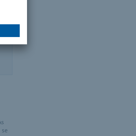
As
 se