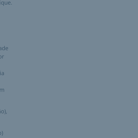
ique.
dade
or
ia
em
o),
o)