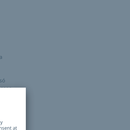
a
 só
essoa
hido