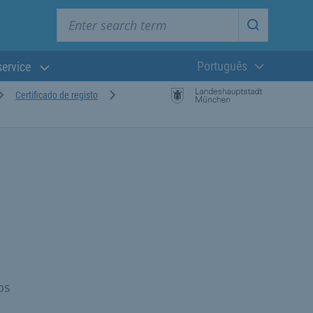
Enter search term
Start searc
Português
service
Língua atual:
Certificado de registo
os