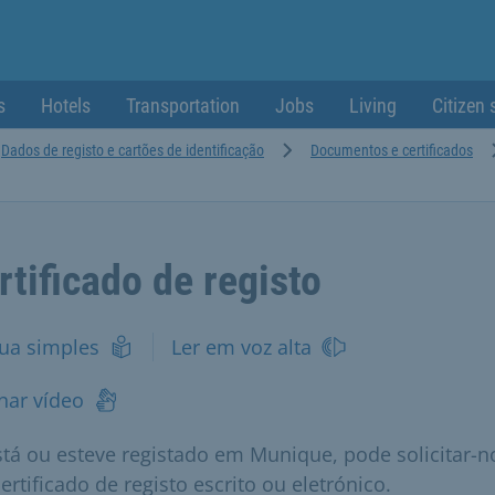
s
Hotels
Transportation
Jobs
Living
Citizen 
Dados de registo e cartões de identificação
Documentos e certificados
rtificado de registo
ua simples
Ler em voz alta
nar vídeo
stá ou esteve registado em Munique, pode solicitar-n
ertificado de registo escrito ou eletrónico.