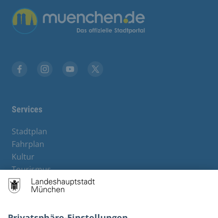
Übergreifende Links
Stadt München auf Facebook
Stadt München auf Instagram
Stadt München auf YouTube
Stadt München auf X
Services
Stadtplan
Fahrplan
Kultur
Tourismus
M-Strom
Bürgerservice
Hotels