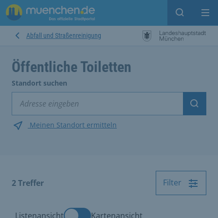
Suche ein
Mei
Abfall und Straßenreinigung
Öffentliche Toiletten
Standort suchen
Suche
Meinen Standort ermitteln
Filter
2
Treffer
Listenansicht
Kartenansicht