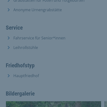
Grabstätten für Föten und Totgeburten
Anonyme Urnengrabstätte
Service
Fahrservice für Senior*innen
Leihrollstühle
Friedhofstyp
Hauptfriedhof
Bildergalerie
Dies ist eine Bildergalerie in einem Slider. Mit den Vor
Vergrößere Bild 1
V