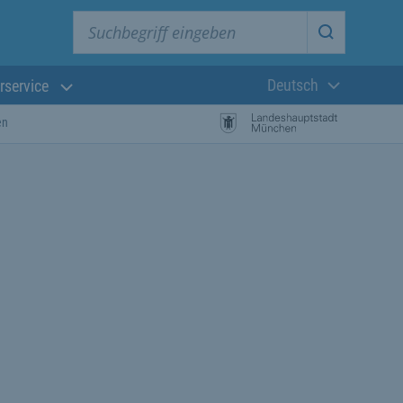
Suchbegriff eingeben
Suche star
Deutsch
rservice
Aktuelle Sprach
en