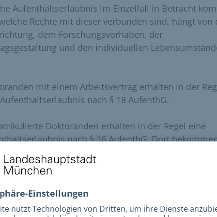
he Aufenthaltserlaubnis im Einzelfall in Betracht ko
welche Rechte mit dieser verbunden sind, hängt von 
richtung, dem Forschungsvorhaben, der
ragsgestaltung und den individuellen Lebensumstän
oranden mit einem Arbeitsvertrag erhalten in der Reg
 Aufenthaltserlaubnis nach § 18 AufenthG.
trikulierte Doktoranden erhalten in der Regel eine
nthaltserlaubnis nach § 16 AufenthG. Dort bekommen
 Meldebescheinigung. Diese Bescheinigung wird häuf
anderen Behörden oder Institutionen verlangt, als
weis dafür, dass Sie in München gemeldet sind.
n Sie diese Schritte absolviert, müssen Doktoranden