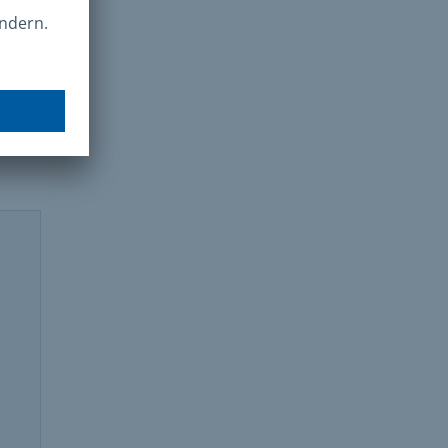
eine
Sie
ch
lle