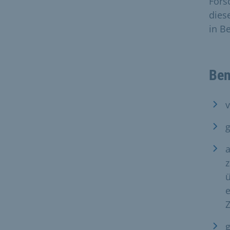
Fors
dies
in B
Ben
v
g
a
z
ü
e
g