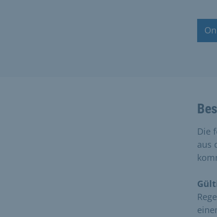
On
Bes
Die 
aus 
kom
Gült
Regel
eine