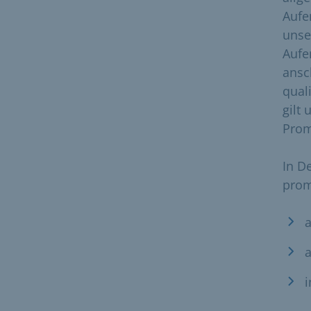
Aufe
unse
Aufe
ansc
qual
gilt
Prom
In D
prom
a
i