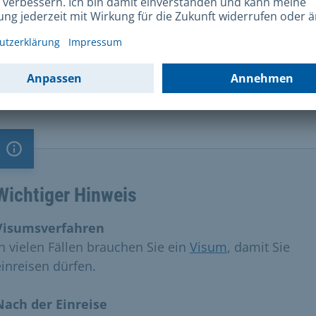
tstaaten vor Ablauf der Gültigkeit des Einreisevisums 
nthaltserlaubnis zur Promotion beantragen. Können 
frei einreisen, müssen Sie innerhalb von 90 Tagen na
 Einreise eine Aufenthaltserlaubnis bei der Serviceste
Zuwanderung und Einbürgerung beantragen.
Information
Wichtiger Hinweis
Visumsverfahren
In vielen Fällen brauchen Sie ein
Visum
, damit Sie
einreisen dürfen.
Nach der Einreise