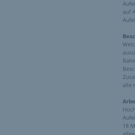
Aufe
auf 
Aufe
Besc
Welc
ausü
Rahm
Besc
Zusa
alle
Arbe
Hoch
Aufe
18 M
allg