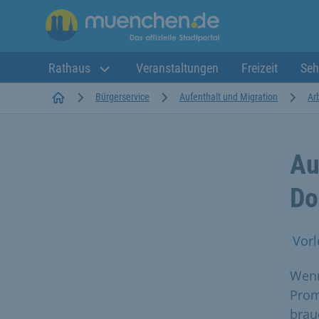
Rathaus
Veranstaltungen
Freizeit
Seh
Startseite
Bürgerservice
Aufenthalt und Migration
Ar
Au
Do
Vorl
Wenn
Prom
brau