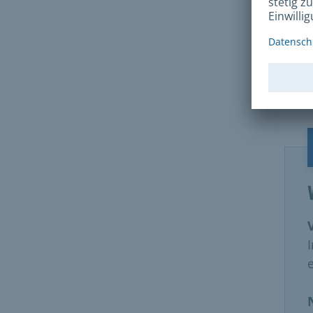
Drit
Aufe
visa
Ihrer
für 