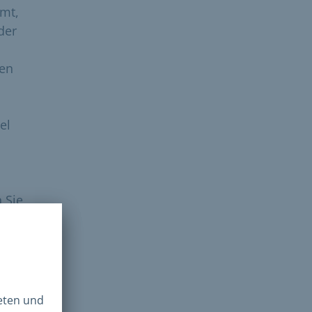
mmt,
der
den
el
 Sie
ig
 aus