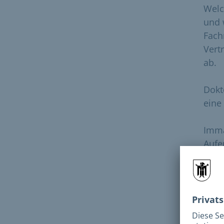
Welc
und 
Fach
Vert
ab.
Dokt
eine
Imma
Aufe
eine
von 
Nach
Habe