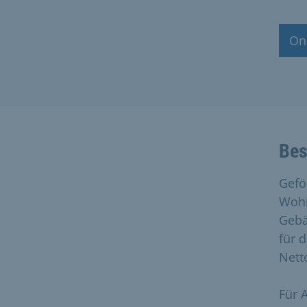
On
Bes
Gefö
Wohn
Gebä
für 
Nett
Für 