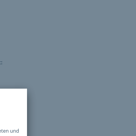
:
r*in.
ches
e
uf