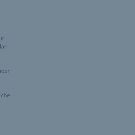
ür
lan
nder
lche