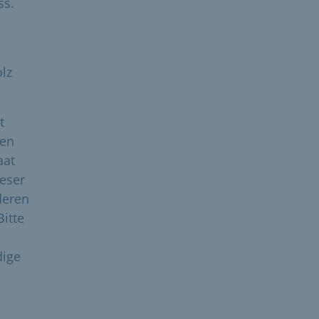
ss.
lz
t
men
aat
eser
deren
itte
dige