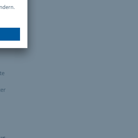
g für
trag
ie
!
te
ter
us-