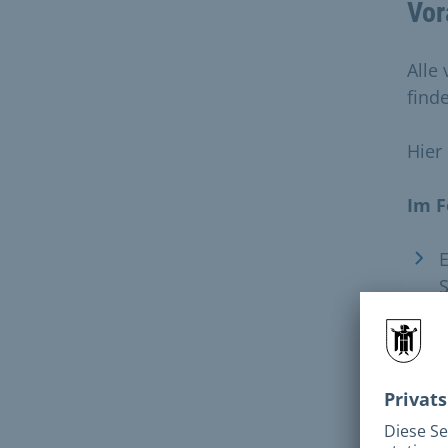
Vor
Alle
find
Hier
Im F
E
D
D
a
A