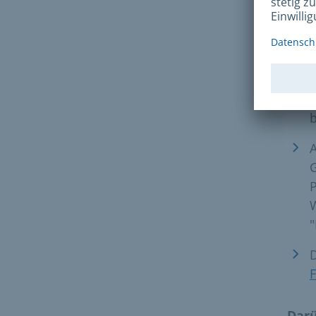
d
F
d
b
A
W
"
D
F
Darü