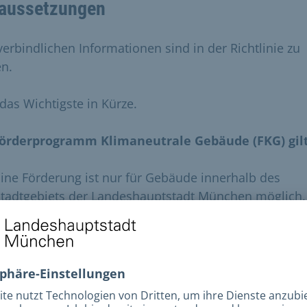
aussetzungen
 verbindlichen Informationen sind in der Richtlinie zu
en.
 das Wichtigste in Kürze.
örderprogramm Klimaneutrale Gebäude (FKG) gilt
ine Förderung ist nur für Gebäude innerhalb des
Stadtgebiets der Landeshauptstadt München möglich.
ie antragstellende Person ist Investitionskostenträge
as heißt, dass alle Aufträge, Rechnungen, oder ähnli
uf die antragstellende Person ausgestellt und von
deren*dessen Bankkonto bezahlt werden müssen. Di
uszahlung der Fördersumme erfolgt ausschließlich a