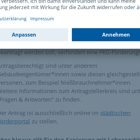
as Bankkonto der antragstellenden Person.
ür die Antragstellung gilt zwingend das
Prinzip
„Förderantrag vor Auftrag“
. Es darf noch kein Auftra
ie Maßnahme vergeben worden sein. Ein erteilter Auf
an die ausführenden Firmen für die Baumaßnahme, d
eantragt werden soll, verhindert eine FKG-Förderung
ntragsberechtigt sind unter anderem
Gebäudeeigentümer*innen sowie diesen gleichgestell
Personen, zum Beispiel Nießbrauchnehmer*innen.
eitere Informationen zum Antragstellerkreis sind un
Fragen & Antworten" zu finden.
er Antrag ist ausschließlich online im
städtischen
örderportal
zu stellen.
ber hinaus gilt für den Sanierung mit Lebenszykl