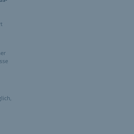
t
ner
asse
lich,