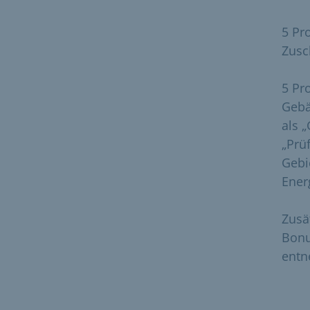
5 Pr
Zusc
5 Pr
Gebä
als 
„Prüf
Gebi
Ener
Zusä
Bonu
entn