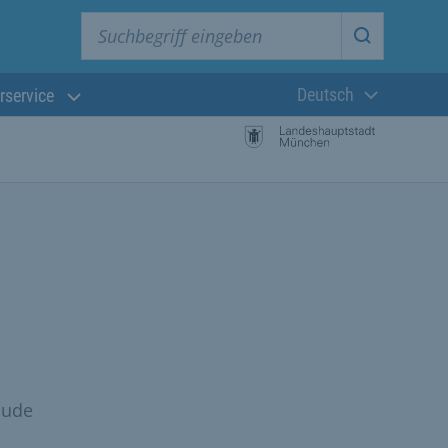
Suchbegriff eingeben
Suche star
Deutsch
rservice
Aktuelle Sprach
äude