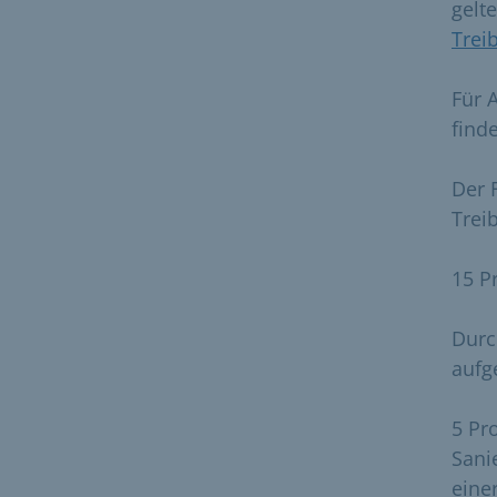
gelt
Trei
Für 
find
Der 
Trei
15 P
Durc
aufg
5 Pr
Sani
eine